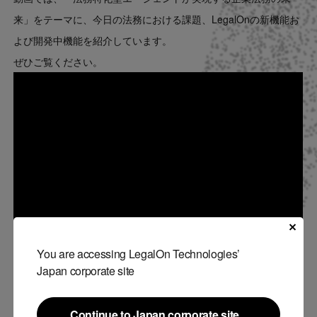
Contact
来」をテーマに、今日の法務における課題、LegalOnの新機能お
よび開発中機能を紹介しています。
US website
ぜひご覧ください。
You are accessing LegalOn Technologies’
Japan corporate site
Continue to Japan corporate site