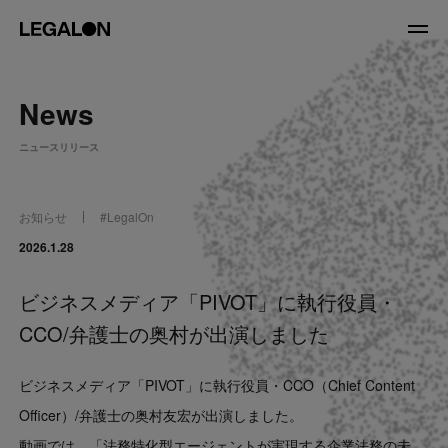
JP
/
EN
News
About
ニュースリリース
私たちについて
会社情報
役員紹介
お知らせ
#
LegalOn
Service
2026.1.28
ビジネスメディア「PIVOT」に執行役員・
News
CCO/弁護士の奥村が出演しました
Recruit
ビジネスメディア「PIVOT」に執行役員・CCO（Chief Content
LegalOn Now
Officer）/弁護士の奥村友宏が出演しました。
動画では、「法務特化型エージェントが実現する企業法務の未