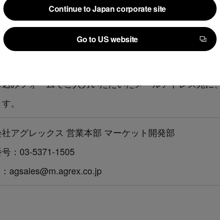
Continue to Japan corporate site
Continue to Japan corporate site
会社アグレックス
Go to US website
Go to US website
//www.agrex.co.jp/seminar/detail/20230615-legalforce.ht
し込みフォームでご入力いただいたメールアドレス宛に、
ます。
会社アグレックス 営業本部 マーケット開発部
：03-5371-1505
l：agsales@m.agrex.co.jp