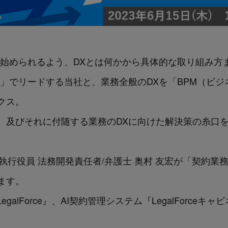
を始められるよう、DXとは何かから具体的な取り組み方
ー」でリードする当社と、業務全般のDXを「BPM（ビ
クス。
、及びそれに付随する業務のDXに向けた解決策の糸口
logies 執行役員 法務開発責任者/弁護士 奥村 友宏が「契
ます。
galForce』、AI契約管理システム『LegalForce