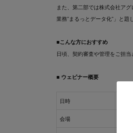
また、第二部では
株式会社アグ
業務”まるっとデータ化”」と題
■こんな方におすすめ
日頃、契約審査や管理をご担当
■ ウェビナー概要
日時
202
会場
オン