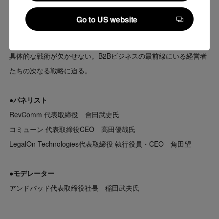
Continue to Japan corporate site
らず、自社の強みを活かしたSaaS外事業への展開や、海外市場
Go to US website
への挑戦も視野に入れながら成長を遂げている。海外進出や新事
Go to US website
業展開は大きなチャレンジであり、その達成には戦略的な視点と
具体的な戦術が欠かせない。B2Bビジネスの最前線にいる経営者
たちの次なる戦略に迫る。
●パネリスト
RevComm 代表取締役 會田武史氏
コミューン 代表取締役CEO 高田優哉氏
LegalOn Technologies代表取締役 執行役員・CEO 角田望
●モデレーター
アンドパッド代表取締役社長 稲田武夫氏