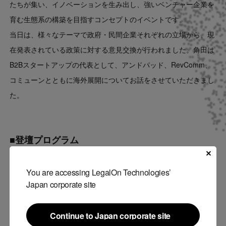
たちが集い、イノベーションを生み出し、強いベンチャー企業を
育む生態系の構築を目指すコンセプトのイベントです。
当日は、様々なテーマで政府・民間企業それぞれの立場から、現
在発表されている政策に対する意見交換が行われました。角田は
B2Bスタートアップの代表として、アンドパッド、RevComm、
コミューンとともに海外展開についてお話をさせていただきまし
た。
■登壇プログラム
第5部分科会V「B2Bスタートアップが取るべき次の一手～海外へ
You are accessing LegalOn Technologies’
の挑戦・SaaS海外事業展開の現在地～」
Japan corporate site
近年、国内でも、上場を果たしたり、ネクストユニコーンとして
注目を集めたりするB2Bスタートアップが増加している。こうし
Continue to Japan corporate site
た企業は、プロダクトの革新性のみならず、サービスを一つに絞