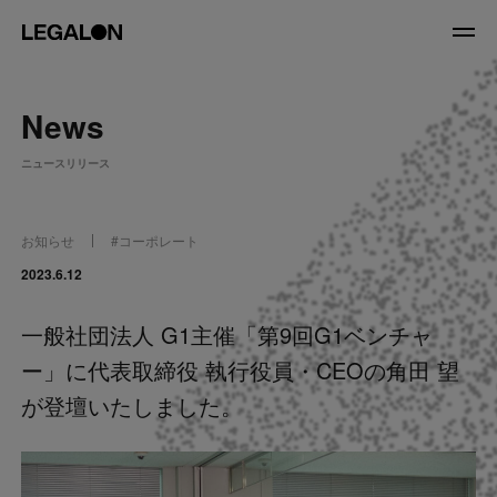
JP
/
EN
News
About
ニュースリリース
私たちについて
会社情報
役員紹介
お知らせ
#
コーポレート
Service
2023.6.12
一般社団法人 G1主催「第9回G1ベンチャ
News
ー」に代表取締役 執行役員・CEOの角田 望
Recruit
が登壇いたしました。
LegalOn Now