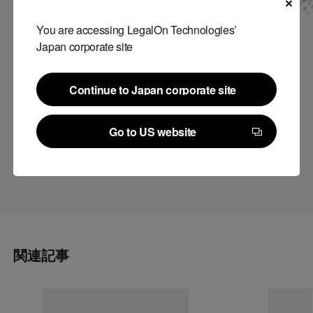
構築の難しさやノウハウが共有されました。また、薬機法や健康
You are accessing LegalOn Technologies’
増進法等の規制を踏まえたAIによる広告審査・プロモーション対
Japan corporate site
応の可能性や、それに対する期待や展望についても意見交換がな
されました。
Continue to Japan corporate site
Continue to Japan corporate site
今後もLegalOn Technologiesは、リーガルテックのリーディング
Go to US website
カンパニーとして、様々な法分野において、業界の成長と発展に
Go to US website
貢献できるよう活動してまいります。
関連記事