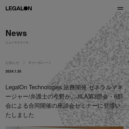
JP
/
EN
News
About
ニュースリリース
私たちについて
会社情報
役員紹介
お知らせ
#
コーポレート
Service
2024.1.30
LegalOn Technologies 法務開発 ゼネラルマネ
News
ージャー/弁護士の今野が、JILA第3部会・6部
Recruit
会による合同開催の座談会セミナーに登壇い
たしました
LegalOn Now