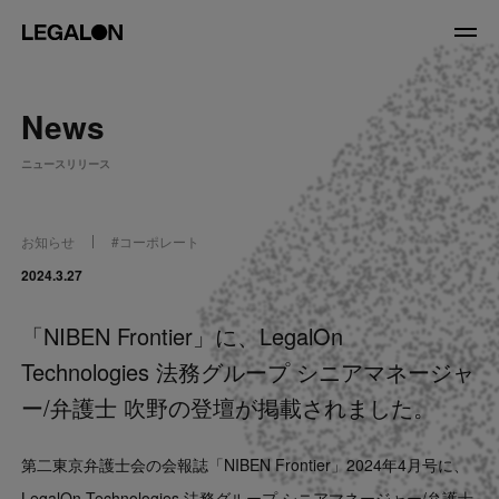
JP
/
EN
News
About
ニュースリリース
私たちについて
会社情報
役員紹介
お知らせ
#
コーポレート
Service
2024.3.27
「NIBEN Frontier」に、LegalOn
News
Technologies 法務グループ シニアマネージャ
Recruit
ー/弁護士 吹野の登壇が掲載されました。
LegalOn Now
第二東京弁護士会の会報誌「NIBEN Frontier」2024年4月号に、
LegalOn Technologies 法務グループ シニアマネージャー/弁護士