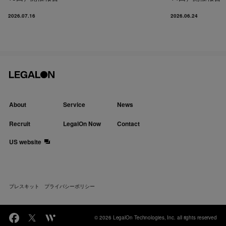
2026.07.16
2026.06.24
About
Service
News
Recruit
LegalOn Now
Contact
US website
プレスキット
プライバシーポリシー
© 2026 LegalOn Technologies, Inc. all rights reserved