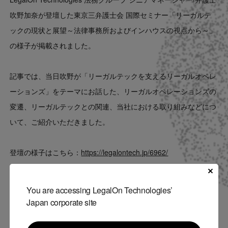
Contact
吹野加奈が登壇した東京三弁護士会 国際セミナー「リーガルテ
ックの現状と展望～法律事務所およびインハウスの視点から～」
US website
の様子が掲載されました。
記事では、当日吹野が「リーガルテックを支えるリーガルオペレ
ーションズ」をテーマにお話した、リーガルオペレーションズの
変遷、リーガルテックとの関連、当社における取り組みなどにつ
いて、ご紹介いただきました。
登壇の様子はこちら：
https://legalontech.jp/6962/
第二東京弁護士会URL：
https://niben.jp/niben/books/frontier/
You are accessing LegalOn Technologies’
今後もLegalOn Technologiesは、リーガルテックのリーディング
Japan corporate site
カンパニーとして、業界の成長と発展、貢献にむけた国内及び国