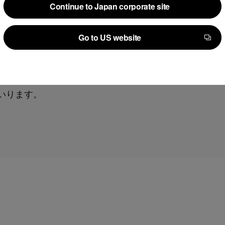
Continue to Japan corporate site
士という資格を持ちながら起業をした経験」や「契約の
Continue to Japan corporate site
Go to US website
Go to US website
logiesは、リーガルテックのリーディングカンパニーとし
いります。