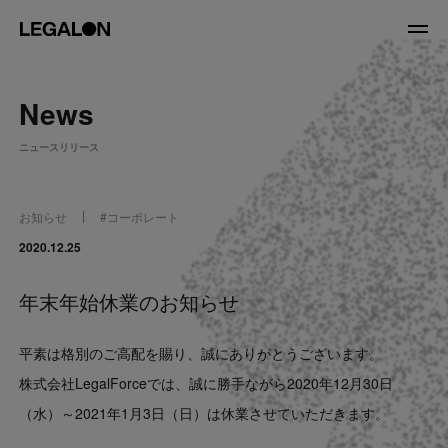
JP
/
EN
News
About
ニュースリリース
私たちについて
会社情報
役員紹介
お知らせ
#
コーポレート
Service
2020.12.25
年末年始休業のお知らせ
News
平素は格別のご高配を賜り、誠にありがとうございます。
Recruit
株式会社LegalForceでは、誠に勝手ながら2020年12月30日
（水）～2021年1月3日（日）は休業させていただきます。
LegalOn Now