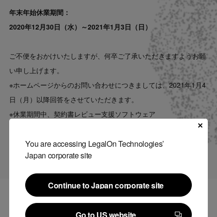
Contact
年末年始休業期間：
2020年12月30日（水）～2021年1月3日（日）
US website
ご不便をおかけいたしますが、何卒ご了承いただきますようお願
い申し上げます。
※ホームページからのお問い合わせにつきましては、2021年1月4
日（月）以降回答をさせていただきます。
※休業期間中、契約書レビュー支援ソフトウェア
「LegalForce」、契約書管理システム「Marshall」は平常通りご
利用いただけます。
You are accessing LegalOn Technologies’
Japan corporate site
Continue to Japan corporate site
Continue to Japan corporate site
関連記事
Go to US website