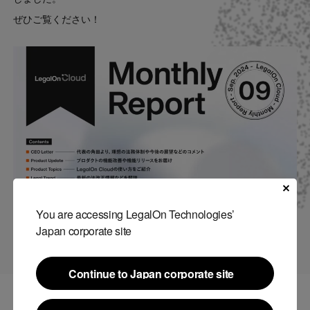
Contact
ぜひご覧ください！
US website
You are accessing LegalOn Technologies’
https://www.legalon-cloud.com/news/69
Japan corporate site
Continue to Japan corporate site
Continue to Japan corporate site