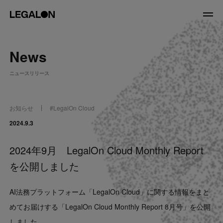
JP
/
EN
News
About
ニュースリリース
私たちについて
会社情報
役員紹介
お知らせ
#
LegalOn Cloud
Service
2024.9.3
2024年9月 LegalOn Cloud Monthly Report
News
を公開しました
Recruit
AI法務プラットフォーム「LegalOn Cloud」に関する情報をまと
LegalOn Now
めてお届けする「LegalOn Cloud Monthly Report 8月号」を公開
しました。