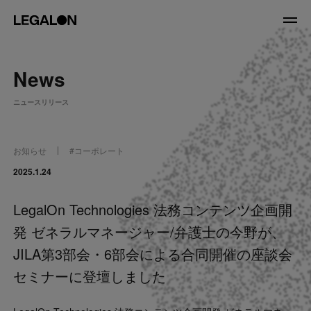
JP
/
EN
News
About
ニュースリリース
私たちについて
会社情報
役員紹介
お知らせ
#
コーポレート
Service
2025.1.24
LegalOn Technologies 法務コンテンツ企画開
News
発 ゼネラルマネージャー/弁護士の今野が、
Recruit
JILA第3部会・6部会による合同開催の座談会
セミナーに登壇しました
LegalOn Now