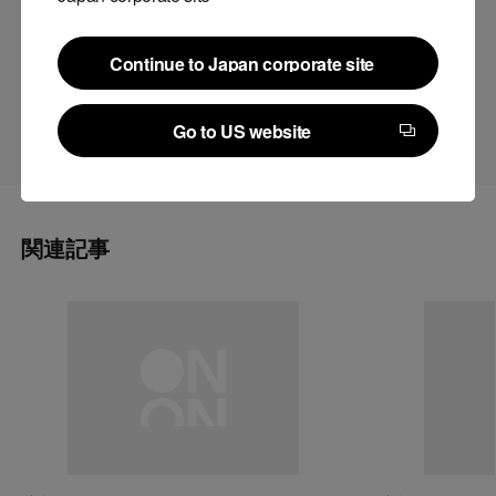
今後もLegalOn Technologiesは、リーガルテックのリーディング
Continue to Japan corporate site
カンパニーとして、様々な法分野において、業界の成長と発展に
Continue to Japan corporate site
貢献できるよう活動してまいります。
Go to US website
Go to US website
関連記事