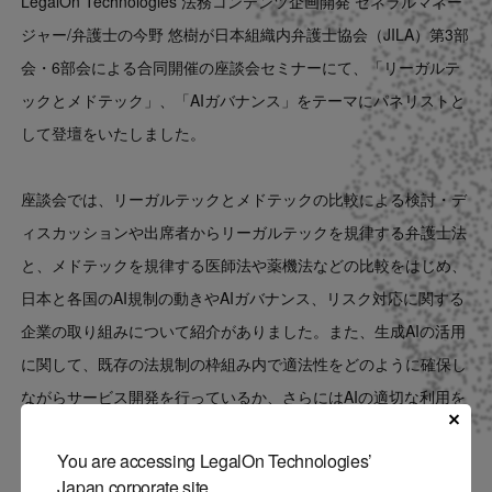
LegalOn Technologies 法務コンテンツ企画開発 ゼネラルマネー
Contact
ジャー/弁護士の今野 悠樹が日本組織内弁護士協会（JILA）第3部
会・6部会による合同開催の座談会セミナーにて、「リーガルテ
US website
ックとメドテック」、「AIガバナンス」をテーマにパネリストと
して登壇をいたしました。
座談会では、リーガルテックとメドテックの比較による検討・デ
ィスカッションや出席者からリーガルテックを規律する弁護士法
と、メドテックを規律する医師法や薬機法などの比較をはじめ、
日本と各国のAI規制の動きやAIガバナンス、リスク対応に関する
企業の取り組みについて紹介がありました。また、生成AIの活用
に関して、既存の法規制の枠組み内で適法性をどのように確保し
ながらサービス開発を行っているか、さらにはAIの適切な利用を
実現するためのプロジェクト体制や従業員のリテラシー向上に向
You are accessing LegalOn Technologies’
けた取り組みなどについても活発な意見交換がなされました。
Japan corporate site