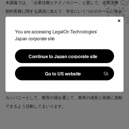
本講義では、「企業法務とテクノロジー」と題して、企業法務・
契約実務に関する講演に加えて、学生にいくつかのチームに分か
れてもらい、契約修正のワークショップを行いました。ワークシ
ョップの中では、設例に応じた契約書の審査・検討を行い、ワー
You are accessing LegalOn Technologies’
クショップ後には契約審査を支援するリーガルテックの実演など
Japan corporate site
を通じて、現在の企業法務でどのように契約審査が実施されてい
るかについて、実際に体験してもらいました。加えて、AI時代に
Continue to Japan corporate site
おける企業法務に求められる能力についても講演し、学生からも
Continue to Japan corporate site
活発に質問がなされました。
Go to US website
Go to US website
今後もLegalOn Technologiesは、リーガルテックのリーディング
カンパニーとして、教育の場を通じて、業界の成長と発展に貢献
できるよう活動してまいります。