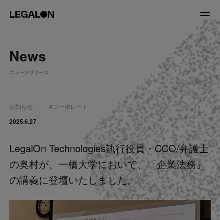
JP
/
EN
News
About
ニュースリリース
私たちについて
会社情報
役員紹介
お知らせ
#
コーポレート
Service
2025.6.27
LegalOn Technologies執行役員・CCO/弁護士
News
の奥村が、一橋大学において、「企業法務」
Recruit
の講義に登壇いたしました。
LegalOn Now