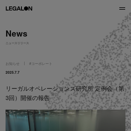
JP
/
EN
News
About
ニュースリリース
私たちについて
会社情報
役員紹介
お知らせ
#
コーポレート
Service
2025.7.7
リーガルオペレーションズ研究所 定例会（第
News
3回）開催の報告
Recruit
LegalOn Now