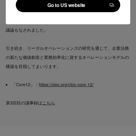
小規模法務部門にとってはハードルが高く感じられる点もある一
Go to US website
方で、業種や組織体制ごとのモデルケースを提示することで、よ
Go to US website
り現実的かつ活用可能な形に落とし込める可能性があるといった
議論もなされました。
引き続き、リーガルオペレーションズの研究を通じて、企業法務
の新たな価値創造と業務効率化に資するオペレーションモデルの
構築を目指してまいります。
「Core12」：
https://cloc.org/cloc-core-12/
第3回目の議事録は
こちら