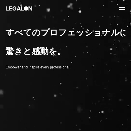
JP
/
EN
すべてのプロフェッショナルに
About
驚きと感動を。
私たちについて
会社情報
役員紹介
Empower and inspire every professional.
Service
News
Recruit
LegalOn Now