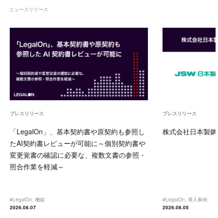
ニュースリリース
プレスリリース
プレスリリース
「LegalOn」、基本契約書や原契約も参照し
株式会社日本製鋼所
たAI契約書レビューが可能に～個別契約書や
変更覚書の確認に必要な、複数文書の参照・
照合作業を軽減～
#
LegalOn
,
機能
#
LegalOn
,
導入事例
2026.08.07
2026.08.05