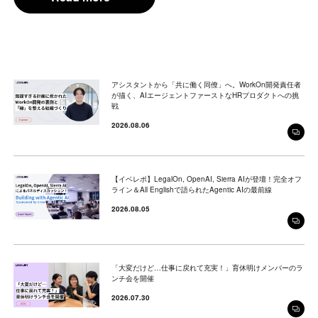
Read more
アシスタントから「共に働く同僚」へ。WorkOn開発責任者
が描く、AIエージェントファーストなHRプロダクトへの挑
戦
2026.08.06
【イベレポ】LegalOn, OpenAI, Sierra AIが登壇！完全オフ
ライン＆All Englishで語られたAgentic AIの最前線
2026.08.05
「大変だけど…仕事に戻れて充実！」育休明けメンバーのラ
ンチ会を開催
2026.07.30