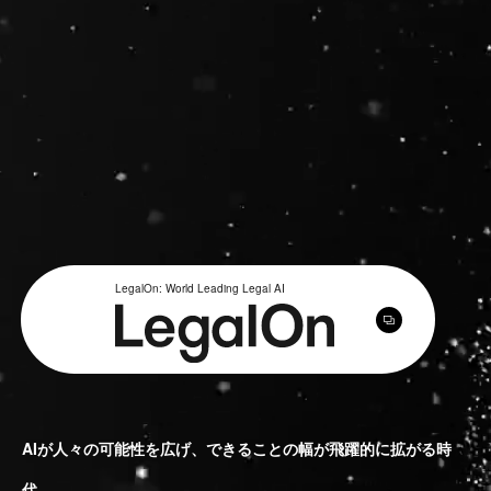
Contact
US website
LegalOn: World Leading Legal AI
AIが人々の可能性を広げ、できることの幅が飛躍的に拡がる時
代。