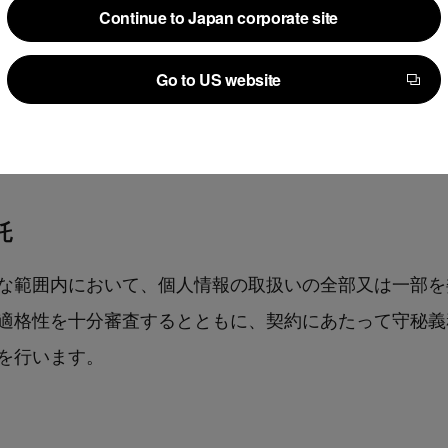
並びに法人にあっては、その代表者（法人でない団体で
Continue to Japan corporate site
Continue to Japan corporate site
代表者又は管理人）の氏名について、あらかじめ本人に
Go to US website
Go to US website
る場合
託
な範囲内において、個人情報の取扱いの全部又は一部を
適格性を十分審査するとともに、契約にあたって守秘義
を行います。