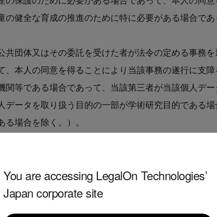
童の健全な育成の推進のために特に必要がある場合であ
公共団体又はその委託を受けた者が法令の定める事務を
て、本人の同意を得ることにより当該事務の遂行に支障
機関等である場合であって、当該第三者が当該個人デー
人データを取り扱う目的の一部が学術研究目的である場
ある場合を除く。）。
ため、利用目的の達成に必要な範囲内において個人情報
You are accessing LegalOn Technologies’
る事業の承継に伴って個人情報が提供される場合
Japan corporate site
の間で共同して利用する場合であって、その旨並びに共
者の範囲、利用する者の利用目的並びに当該個人情報の