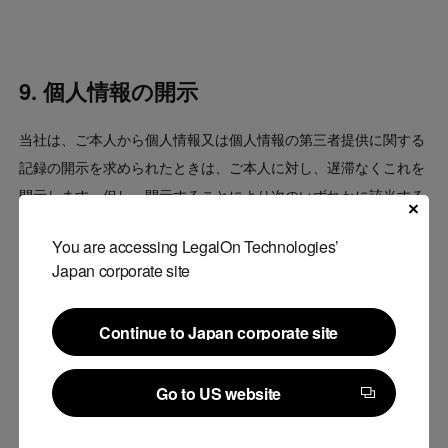
9. 個人情報の開示
当社は、ご本人から個人情報又は個人情報の第三者提供に関する
記録の開示を求められたときは、ご本人に対し、遅滞なくこれを
開示します。但し、開示することにより次のいずれかに該当する
場合は、その全部又は一部を開示しないこともあり、開示しない
You are accessing LegalOn Technologies’
決定をした場合には、その旨を遅滞なく通知します。
Japan corporate site
ご本人又は第三者の生命、身体、財産その他の権利利
益を害するおそれがある場合
Continue to Japan corporate site
当社の業務の適正な実施に著しい支障を及ぼすおそれ
Continue to Japan corporate site
がある場合
Go to US website
その他法令に違反することとなる場合
Go to US website