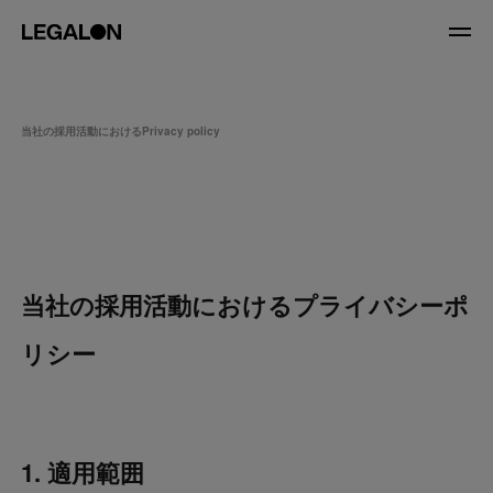
JP
/
EN
当社の採用活動におけるPrivacy policy
About
私たちについて
会社情報
役員紹介
Service
当社の採用活動におけるプライバシーポ
News
リシー
Recruit
LegalOn Now
1. 適用範囲