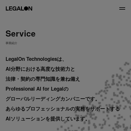
JP
/
EN
Service
About
事業紹介
LegalOn Technologiesは、
私たちについて
会社情報
役員紹介
AI分野における高度な技術力と
Service
法律・契約の専門知識を兼ね備え
Professional AI for Legalの
News
グローバルリーディングカンパニーです。
Recruit
あらゆるプロフェッショナルの実務をサポートする
AIソリューションを提供しています。
LegalOn Now