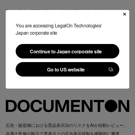
勤怠・評価・要員計画など、組織の実務を人とAIがともに
担える未来をつくる、はたらく環境を支える「Work
You are accessing LegalOn Technologies’
Intelligence」。
Japan corporate site
※株式会社On Technologiesが提供
Continue to Japan corporate site
ウェブサイトへ
Continue to Japan corporate site
ウェブサイトへ
Go to US website
Go to US website
広告・販促物における景品表示法のリスクをAIが自動レビュー。
弁護士監修の観点で景表法上の不当表示規制を網羅的に審査。