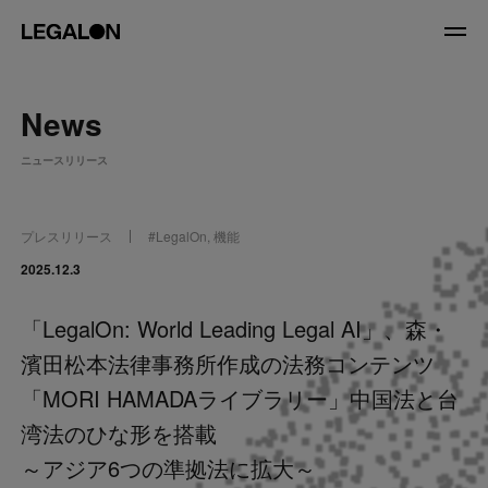
JP
/
EN
News
About
ニュースリリース
私たちについて
会社情報
役員紹介
プレスリリース
#
LegalOn
,
機能
Service
2025.12.3
「LegalOn: World Leading Legal AI」、森・
News
濱田松本法律事務所作成の法務コンテンツ
Recruit
「MORI HAMADAライブラリー」中国法と台
湾法のひな形を搭載
LegalOn Now
～アジア6つの準拠法に拡大～