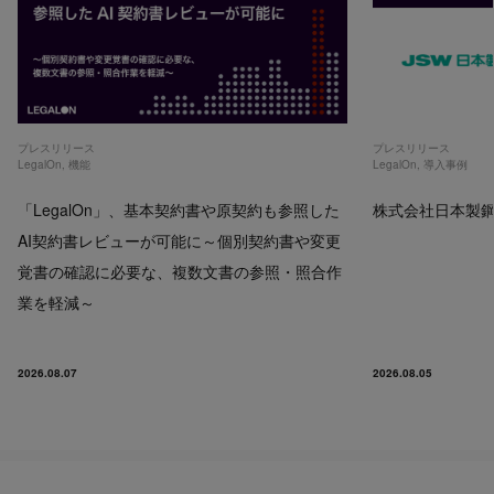
プレスリリース
プレスリリース
LegalOn
,
機能
LegalOn
,
導入事例
「LegalOn」、基本契約書や原契約も参照した
株式会社日本製鋼所
AI契約書レビューが可能に～個別契約書や変更
覚書の確認に必要な、複数文書の参照・照合作
業を軽減～
2026.08.07
2026.08.05