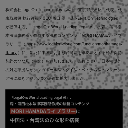
Contact
株式会社LegalOn Technologies（本社：東京都渋谷区、代表：代
表取締役 執行役員・CEO 角田 望、以下LegalOn Technologies）
US website
が提供する、「LegalOn: World Leading Legal AI」の森・濱田松
本法律事務所が作成する法務コンテンツ「MORI HAMADAライブ
ラリー」（
https://www.legalon-cloud.com/function/morihamada-
library
）に、新たに中国法および台湾法を準拠法とする秘密保持
契約のひな形（中文）を追加しました。これにより、日本法以外
の対応準拠法がシンガポール法・タイ法・ベトナム法・マレーシ
ア法に続きアジア6つの法律に拡大しました。