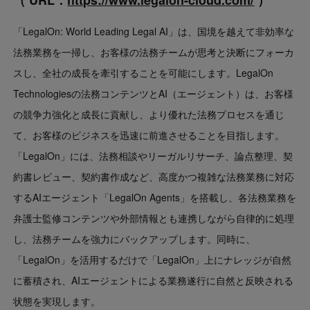
（ URL：
https://www.legalon-cloud.com/
）
「LegalOn: World Leading Legal AI」は、国境を越えて非効率な
法務業務を一掃し、お客様の法務チームが思考と決断にフォーカ
スし、全社の成長を牽引することを可能にします。LegalOn
Technologiesの法務コンテンツとAI（エージェント）は、お客様
の競争力強化と成長に貢献し、より優れた法務プロセスを通じ
て、お客様のビジネスを迅速に前進させることを目指します。
「LegalOn」には、法務相談やリーガルリサーチ、論点整理、契
約書レビュー、契約書作成など、高度かつ複雑な法務業務に対応
するAIエージェント「LegalOn Agents」を搭載し、各法務業務を
弁護士監修コンテンツや外部情報とも連携しながら自律的に処理
し、法務チームを強力にバックアップします。同時に、
「LegalOn」を活用するだけで「LegalOn」上にナレッジが自然
に蓄積され、AIエージェントによる業務遂行に自然と反映される
状態を実現します。