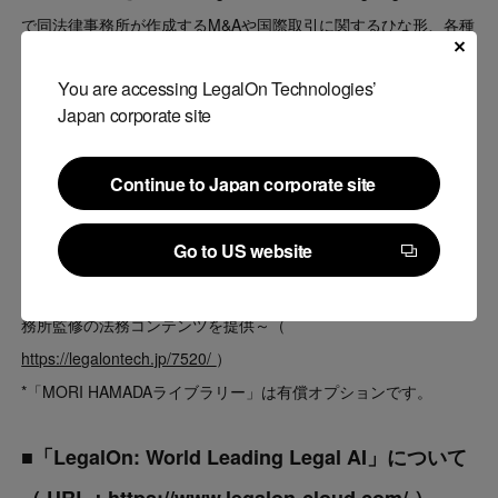
で同法律事務所が作成するM&Aや国際取引に関するひな形、各種
会社法関連書類、それらに付随する解説記事などの法務コンテン
You are accessing LegalOn Technologies’
ツ「MORI HAMADAライブラリー」を提供しています。「MORI
Japan corporate site
HAMADAライブラリー」を通じて、M&A関連や国際取引などの
より複雑かつ高い専門性が求められる案件において、適切な契約
Continue to Japan corporate site
リスクのコントロールや、複雑な案件へのスピーディーな対応が
Continue to Japan corporate site
可能になります。
Go to US website
*LegalOn Technologies、森・濱田松本法律事務所と業務提携
Go to US website
～AI法務プラットフォーム「LegalOn」にて森・濱田松本法律事
務所監修の法務コンテンツを提供～（
https://legalontech.jp/7520/
）
*「MORI HAMADAライブラリー」は有償オプションです。
■「LegalOn: World Leading Legal AI」について