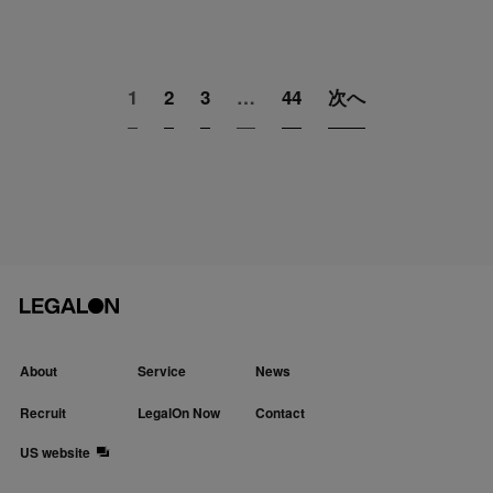
1
2
3
…
44
次へ
About
Service
News
Recruit
LegalOn Now
Contact
US website