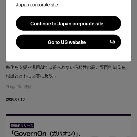
Japan corporate site
Continue to Japan corporate site
Continue to Japan corporate site
プレスリリース
Go to US website
法務特化型AIエージェント「LegalOnアシスタント」、
Go to US website
「LegalOn」の弁護士監修コンテンツを出典として回答・業務効
率化を支援～汎用AIでは得られない信頼性の高い専門的知見を、
根拠とともに回答に反映～
#
LegalOn
,
機能
2026.07.10