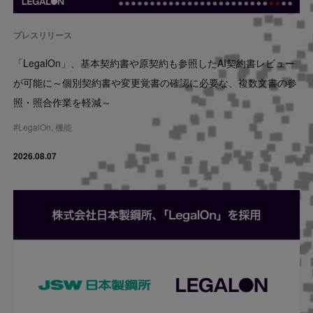
Contact
プレスリリース
US website
「LegalOn」、基本契約書や原契約も参照したAI契約書レビュー
が可能に～個別契約書や変更覚書の確認に必要な、複数文書の参
照・照合作業を軽減～
#
LegalOn
,
機能
2026.08.07