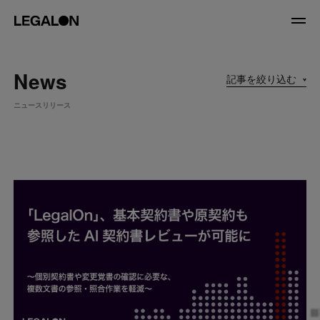
JP
/
EN
News
記事を絞り込む
About
ニュースリリース
私たちについて
会社情報
役員紹介
Service
News
Recruit
LegalOn Now