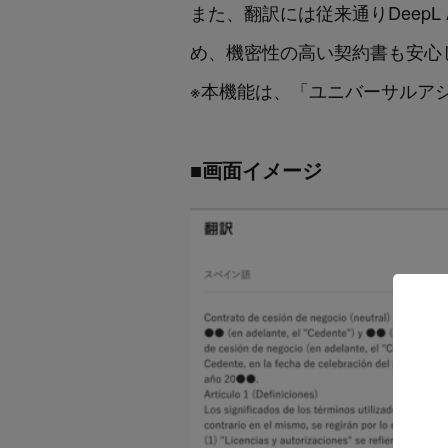
また、翻訳には従来通りDeepL
め、機密性の高い契約書も安心
※本機能は、「ユニバーサルア
■画面イメージ