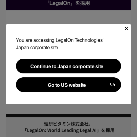
You are accessing LegalOn Technologies’
Japan corporate site
プレスリリース
Continue to Japan corporate site
Continue to Japan corporate site
株式会社バンダイナムコホールディングス、「LegalOn」を採用
Go to US website
#
LegalOn
,
導入事例
Go to US website
2026.02.02