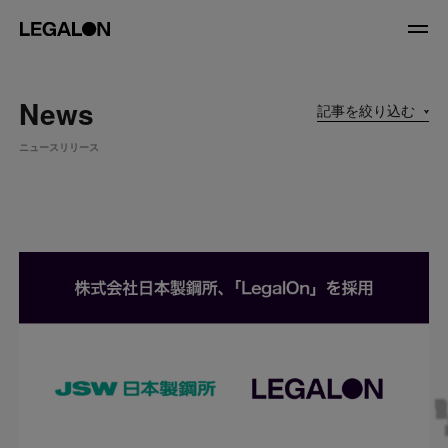
JP
/
EN
News
記事を絞り込む
About
ニュースリリース
私たちについて
会社情報
役員紹介
Service
News
Recruit
LegalOn Now