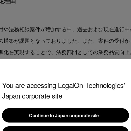
選定理由
討や法務相談案件が増加する中、過去および現在進行中
の構築が課題となっておりました。また、案件の受付か
準化を実現することで、法務部門としての業務品質向上
ルを比較検討した結果、「LegalOn」を導入するこ
You are accessing LegalOn Technologies’
Japan corporate site
、一元管理による各案件への対応工数削減と回答時間の短
ンバーが同一の水準でかつより付加価値の高いパフォー
Continue to Japan corporate site
貢献してまいります。
Continue to Japan corporate site