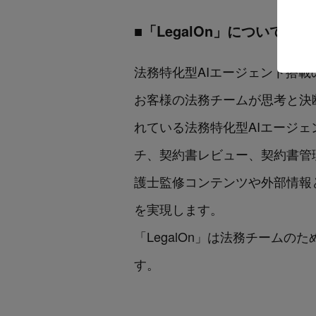
■「LegalOn」について（ U
法務特化型AIエージェント搭載のPro
お客様の法務チームが思考と決断
れている法務特化型AIエージェ
チ、契約書レビュー、契約書管
護士監修コンテンツや外部情報
を実現します。
「LegalOn」は法務チームのた
す。