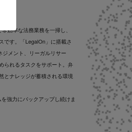
国境を越えて非効率な法務業務を一掃し、
す。「LegalOn」に搭載さ
マネジメント、リーガルリサー
められるタスクをサポート。弁
然とナレッジが蓄積される環境
務チームを強力にバックアップし続けま