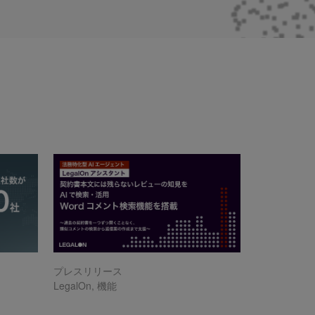
プレスリリース
LegalOn
,
機能