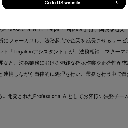
Go to US website
Go to US website
RL：
https://www.legalontech.com/jp/
）
fessional AI for Legal「LegalOn」は、
にフォーカスし、法務起点で企業を成長させるサービスで
ント「LegalOnアシスタント」が、法務相談、マター
理など、法務業務における煩雑な確認作業や正確性が求
と連携しながら自律的に処理を行い、業務を行う中で自
めに開発されたProfessional AIとしてお客様の法