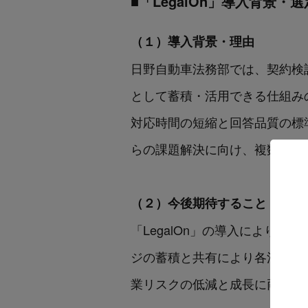
■「LegalOn」導入背景・
（１）導入背景・理由
日野自動車法務部では、契約検
として蓄積・活用できる仕組み
対応時間の短縮と回答品質の標
らの課題解決に向け、複数のツー
（２）今後期待すること
「LegalOn」の導入により
ジの蓄積と共有により各法務メ
業リスクの低減と成長に両面で