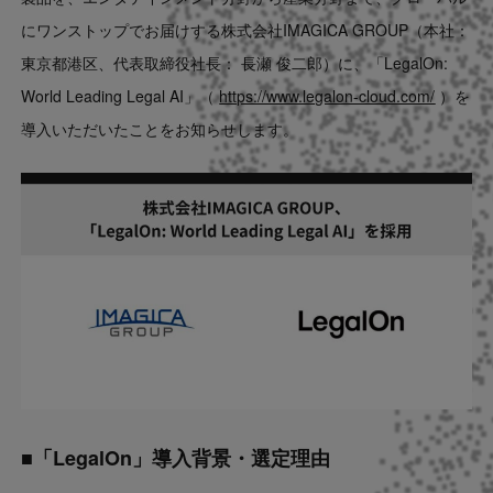
Contact
にワンストップでお届けする株式会社IMAGICA GROUP（本社：
東京都港区、代表取締役社長： 長瀬 俊二郎）に、「LegalOn:
US website
World Leading Legal AI」（
https://www.legalon-cloud.com/
）を
導入いただいたことをお知らせします。
■「LegalOn」導入背景・選定理由