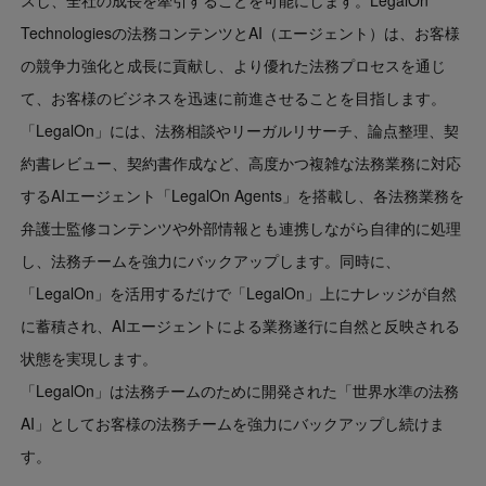
Technologiesの法務コンテンツとAI（エージェント）は、お客様
の競争力強化と成長に貢献し、より優れた法務プロセスを通じ
て、お客様のビジネスを迅速に前進させることを目指します。
「LegalOn」には、法務相談やリーガルリサーチ、論点整理、契
約書レビュー、契約書作成など、高度かつ複雑な法務業務に対応
するAIエージェント「LegalOn Agents」を搭載し、各法務業務を
弁護士監修コンテンツや外部情報とも連携しながら自律的に処理
し、法務チームを強力にバックアップします。同時に、
「LegalOn」を活用するだけで「LegalOn」上にナレッジが自然
に蓄積され、AIエージェントによる業務遂行に自然と反映される
状態を実現します。
「LegalOn」は法務チームのために開発された「世界水準の法務
AI」としてお客様の法務チームを強力にバックアップし続けま
す。