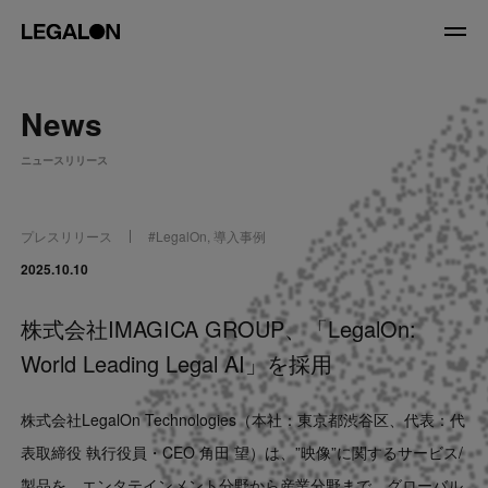
JP
/
EN
News
About
ニュースリリース
私たちについて
会社情報
役員紹介
プレスリリース
#
LegalOn
,
導入事例
Service
2025.10.10
株式会社IMAGICA GROUP、「LegalOn:
News
World Leading Legal AI」を採用
Recruit
株式会社LegalOn Technologies（本社：東京都渋谷区、代表：代
LegalOn Now
表取締役 執行役員・CEO 角田 望）は、”映像”に関するサービス/
製品を、エンタテインメント分野から産業分野まで、グローバル