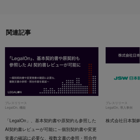
関連記事
プレスリリース
プレスリリース
LegalOn
,
機能
LegalOn
,
導入事例
「LegalOn」、基本契約書や原契約も参照した
株式会社日本製鋼所
AI契約書レビューが可能に～個別契約書や変更
覚書の確認に必要な、複数文書の参照・照合作