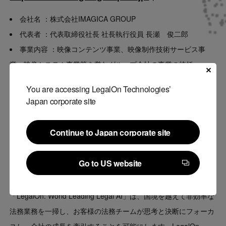
会社名
：株式会社IMAGICA GROUP
代表者
：代表取締役社長 社長執行役員 長瀬 俊二郎
事業内容
：映像コンテンツ事業、映像制作技術サービス事
業、映像システム事業等を営むグループ会社の事業の統括
本社
：〒105-0022 東京都港区海岸一丁目14番2号
You are accessing LegalOn Technologies’
設立
：1974年（昭和49年）6月10日
Japan corporate site
従業員数
：4,222名（1,364名）（2025年3月31日現在）
資本金
：33億6百万円
Continue to Japan corporate site
Continue to Japan corporate site
■
「LegalOn: World Leading Legal AI」について
Go to US website
（ URL：
https://www.legalon-cloud.com/
）
Go to US website
「LegalOn: World Leading Legal AI」は、国境を越えて非効率な
法務業務を一掃し、お客様の法務チームが思考と決断にフォーカ
スし、全社の成長を牽引することを可能にします。LegalOn