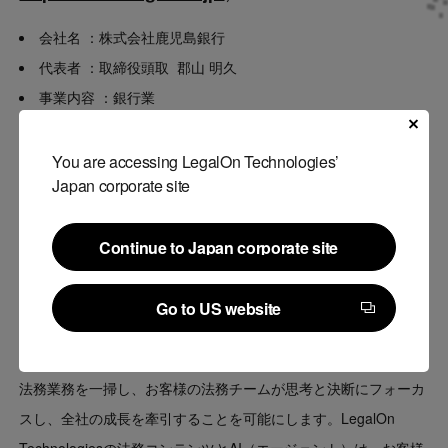
会社名
：株式会社鹿児島銀行
代表者
：取締役頭取 郡山 明久
事業内容
：銀行業
本社
：〒892-0828 鹿児島市金生町6番6号
設立
：1879年（明治12年）10月6日
You are accessing LegalOn Technologies’
Japan corporate site
従業員数
：
2,117人
資本金
：181億30百万円
Continue to Japan corporate site
■「LegalOn: World Leading Legal AI」について
Continue to Japan corporate site
Go to US website
（ URL：
https://www.legalon-cloud.com/
）
Go to US website
「LegalOn: World Leading Legal AI」は、国境を越えて非効率な
法務業務を一掃し、お客様の法務チームが思考と決断にフォーカ
スし、全社の成長を牽引することを可能にします。LegalOn
Technologiesの法務コンテンツとAI（エージェント）は、お客様