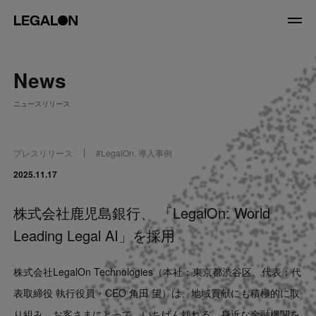
JP
/
EN
News
About
ニュースリリース
私たちについて
会社情報
役員紹介
プレスリリース
#
LegalOn
,
導入事例
Service
2025.11.17
株式会社鹿児島銀行、 「LegalOn: World
News
Leading Legal AI」を採用
Recruit
株式会社LegalOn Technologies（本社：東京都渋谷区、代表：代
LegalOn Now
表取締役 執行役員・CEO 角田 望）は、地域貢献にも積極的に取
り組み、お客さまにとって、いちばん頼れる、身近な金融機関を