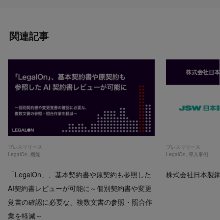
関連記事
プレスリリース
プレスリリース
LegalOn
,
機能
LegalOn
,
導入事例
「LegalOn」、基本契約書や原契約も参照した
株式会社日本製鋼所
AI契約書レビューが可能に～個別契約書や変更
覚書の確認に必要な、複数文書の参照・照合作
業を軽減～