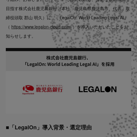
Contact
目指す株式会社鹿児島銀行（本社：鹿児島県鹿児島市、代表：取
締役頭取 郡山 明久）に、「LegalOn: World Leading Legal AI」
US website
（
https://www.legalon-cloud.com/
）を導入いただいたことをお
知らせします。
■「LegalOn」導入背景・選定理由