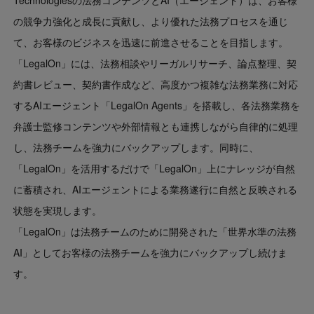
の競争力強化と成長に貢献し、より優れた法務プロセスを通じ
て、お客様のビジネスを迅速に前進させることを目指します。
「LegalOn」には、法務相談やリーガルリサーチ、論点整理、契
約書レビュー、契約書作成など、高度かつ複雑な法務業務に対応
するAIエージェント「LegalOn Agents」を搭載し、各法務業務を
弁護士監修コンテンツや外部情報とも連携しながら自律的に処理
し、法務チームを強力にバックアップします。同時に、
「LegalOn」を活用するだけで「LegalOn」上にナレッジが自然
に蓄積され、AIエージェントによる業務遂行に自然と反映される
状態を実現します。
「LegalOn」は法務チームのために開発された「世界水準の法務
AI」としてお客様の法務チームを強力にバックアップし続けま
す。