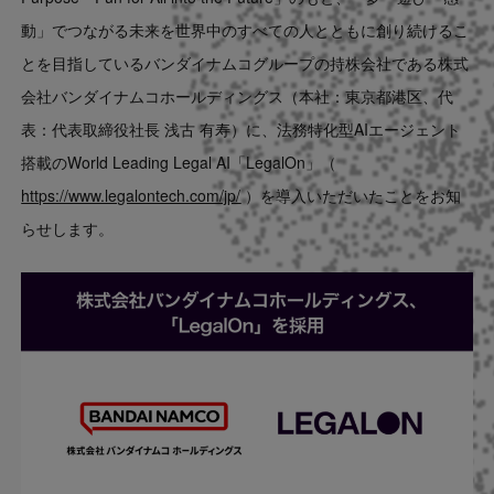
Contact
動」でつながる未来を世界中のすべての人とともに創り続けるこ
とを目指しているバンダイナムコグループの持株会社である株式
US website
会社バンダイナムコホールディングス（本社：東京都港区、代
表：代表取締役社長 浅古 有寿）に、法務特化型AIエージェント
搭載のWorld Leading Legal AI「LegalOn」（
https://www.legalontech.com/jp/
）を導入いただいたことをお知
らせします。