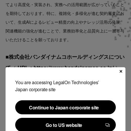
てより高度化・実装され、実務への活用範囲が広がっていくこと
を期待しております。特に、複雑化・多様化が進む契約審査にお
いて、生成AIによるレビュー精度の向上やナレッジ活用の発展、
関連機能の強化が進むことで、業務効率化と品質向上に一層寄与
いただけることを願っております。
■株式会社バンダイナムコホールディングスについ
（
）
て
URL：
https://www.bandainamco.co.jp/
会社名
：株式会社バンダイナムコホールディングス
You are accessing LegalOn Technologies’
Japan corporate site
代表者
：代表取締役社長 浅古 有寿
事業内容
：バンダイナムコグループの中長期経営戦略の立
案・遂行 グループ会社の事業戦略実行支援・事業活動の管理
Continue to Japan corporate site
本社
：〒108-0014 東京都港区芝5-37-8 バンダイナムコ未
Continue to Japan corporate site
来研究所
Go to US website