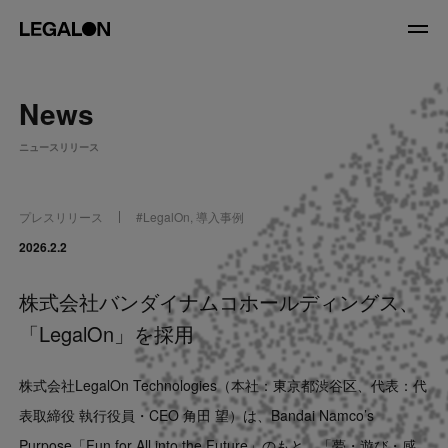
JP
/
EN
News
About
ニュースリリース
私たちについて
会社情報
役員紹介
プレスリリース
#
LegalOn
,
導入事例
Service
2026.2.2
株式会社バンダイナムコホールディングス、
News
「LegalOn」を採用
Recruit
株式会社LegalOn Technologies（本社：東京都渋谷区、代表：代
LegalOn Now
表取締役 執行役員・CEO 角田 望）は、Bandai Namco’s
Purpose「Fun for All into the Future」のもと、「夢・遊び・感