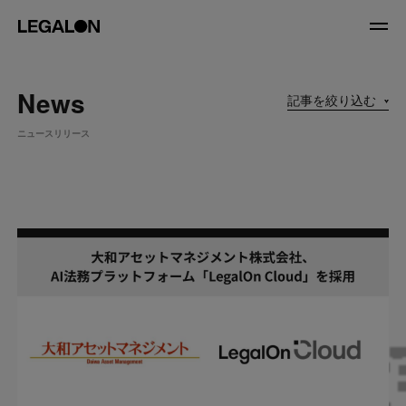
JP
/
EN
News
記事を絞り込む
About
ニュースリリース
私たちについて
会社情報
役員紹介
Service
News
Recruit
LegalOn Now