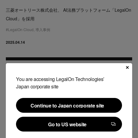
三菱オートリース株式会社、 AI法務プラットフォーム「LegalOn
Cloud」を採用
#
LegalOn Cloud
,
導入事例
2025.04.14
You are accessing LegalOn Technologies’
Japan corporate site
Continue to Japan corporate site
Continue to Japan corporate site
Go to US website
Go to US website
プレスリリース