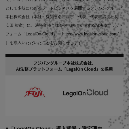
Contact
として多岐にわたるフードビジネスを展開する
フジパングループ
本社株式会社
（本社：愛知県名古屋市、代表：代表取締役社長
US website
安田 智彦）に、法務業務全体を包括的に支援するAI法務プラット
フォーム「LegalOn Cloud」（
https://www.legalon-cloud.com/
）を導入いただいたことをお知らせします。
■「LegalOn Cloud」導入背景・選定理由