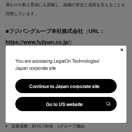
替わりや新人育成にも貢献し、組織の安定と成長を支えることも
目指しています。
（
■
フジパングループ本社株式会社
URL：
）
https://www.fujipan.co.jp/
会社名 ：
フジパングループ本社株式会社
You are accessing LegalOn Technologies’
代表者 ：代表取締役社長 安田 智彦
Japan corporate site
事業内容：グループ事業会社において、パン、和洋菓子の製
造と販売のほか物流、弁当・惣菜の製造販売、麺の製造、パン製
Continue to Japan corporate site
造直 売店の経営コンサルタント
Continue to Japan corporate site
本社 ：〒
467-0065 愛知県名古屋市瑞穂区松園町1丁目
Go to US website
50番地
Go to US website
設立 ：昭和26年2月6日
従業員数：約14,740名 ※グループ連結