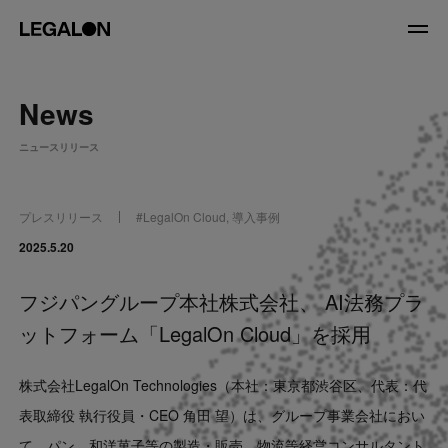
JP
/
EN
News
About
ニュースリリース
私たちについて
会社情報
役員紹介
プレスリリース
#
LegalOn Cloud
,
導入事例
Service
2025.5.20
フジパングループ本社株式会社、 AI法務プラ
News
ットフォーム「LegalOn Cloud」を採用
Recruit
株式会社LegalOn Technologies（本社：東京都渋谷区、代表：代
LegalOn Now
表取締役 執行役員・CEO 角田 望）は、グループ事業会社におい
て、パン、和洋菓子等の製造・販売、物流等経営コンサルタント