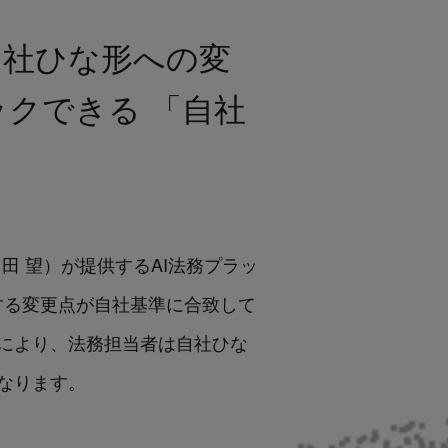
、 自社ひな形への変
クできる 「自社
：角田 望）が提供するAI法務プラッ
する変更点が自社基準に合致して
により、法務担当者は自社ひな
なります。