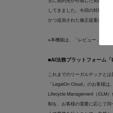
主に契約先が作成した契約書に
してきました。今回の対応によ
かつ追加された修正提案の受け
※本機能は、「レビュー」モジ
■AI法務プラットフォーム「Le
これまでのリーガルテックとは
「LegalOn Cloud」のお
Lifecycle Managem
制を、お客様の需要に応じて同一プ