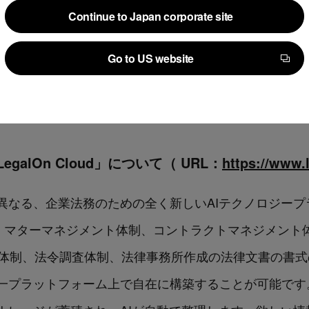
対し、企業固有の基準も踏まえた契約書のリスクチェッ
Continue to Japan corporate site
り、自社ひな形をベースにした契約交渉において、ひな
Continue to Japan corporate site
入れ可否を瞬時に判断できるようになります。
Go to US website
Go to US website
ュールの契約が必要になります。
galOn Cloud」について（ URL：
https://www.
異なる、企業法務のための全く新しいAIテクノロジープ
客様は、マターマネジメント体制、コントラクトマネジメント体制
ent（CLM）体制、法令調査体制、法律事務所作成の法律文書
ラットフォーム上で自在に構築することが可能です。同時に