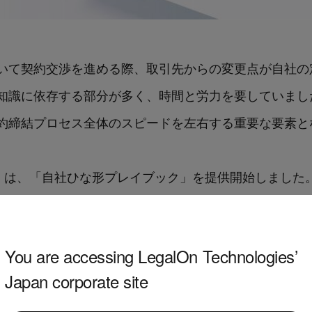
いて契約交渉を進める際、取引先からの変更点が自社の
知識に依存する部分が多く、時間と労力を要していまし
約締結プロセス全体のスピードを左右する重要な要素と
d」は、「
自社ひな形
プレイブック」を提供開始しました
渉において、ひな形に追加変更された修正提案の受け入
。
You are accessing LegalOn Technologies’
Japan corporate site
は、法務担当者が企業独自のレビュー基準をチェックポ