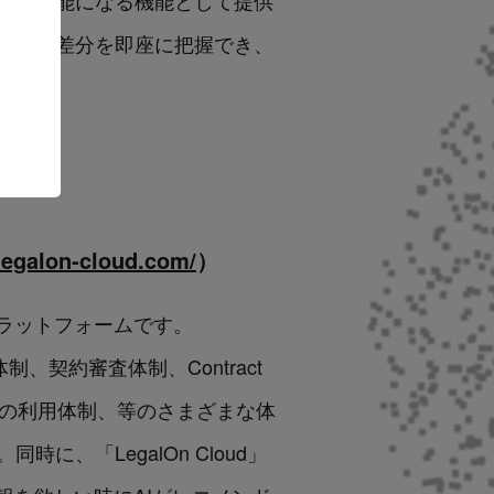
クが可能になる機能として提供
形との差分を即座に把握でき、
legalon-cloud.com/
）
ラットフォームです。
、契約審査体制、Contract
の書式の利用体制、等のさまざまな体
、「LegalOn Cloud」