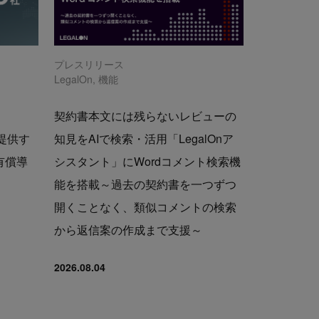
プレスリリース
LegalOn
,
機能
契約書本文には残らないレビューの
で提供す
知見をAIで検索・活用「LegalOnア
の有償導
シスタント」にWordコメント検索機
能を搭載～過去の契約書を一つずつ
開くことなく、類似コメントの検索
から返信案の作成まで支援～
2026.08.04