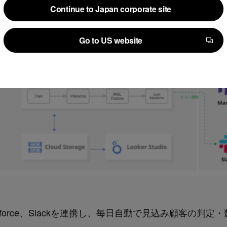
Continue to Japan corporate site
Continue to Japan corporate site
Go to US website
Go to US website
to、Salesforce、Slackを連携し、毎日自動で見込み顧