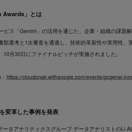
on Awards」とは
社のAIサービス「Gemini」の活用を通じた、企業・組織の
書類選考と1次審査を通過し、技術的革新性や実用性、実
10月30日にファイナルピッチが実施されました。
ds：
https://cloudonair.withgoogle.com/events/gcgenai-in
ルスを変革した事例を発表
esからは、データアナリティクスグループ データアナリストのLi 