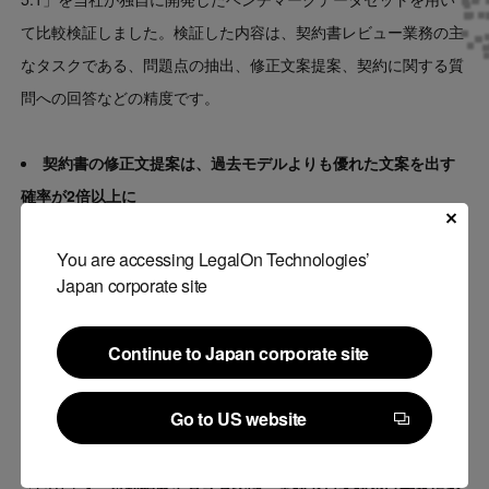
て比較検証しました。検証した内容は、契約書レビュー業務の主
なタスクである、問題点の抽出、修正文案提案、契約に関する質
問への回答などの精度です。
契約書の修正文提案は、過去モデルよりも優れた文案を出す
確率が2倍以上に
問題点の抽出、修正文案提案については、英語と日本語で約300
You are accessing LegalOn Technologies’
のプロンプトを用いて、AIが6つの主要な論点（責任範囲、補
Japan corporate site
償、セキュリティ、知的財産、契約終了、機密保持）に関してど
の程度適切に修正文案を提案できるかを検証しました。
Continue to Japan corporate site
この検証は、AIが提案する修正文が「弊社の弁護士が受け入れら
Continue to Japan corporate site
れる、もしくは修正を要請するレベルの品質かどうか」を評価す
Go to US website
るものです。
Go to US website