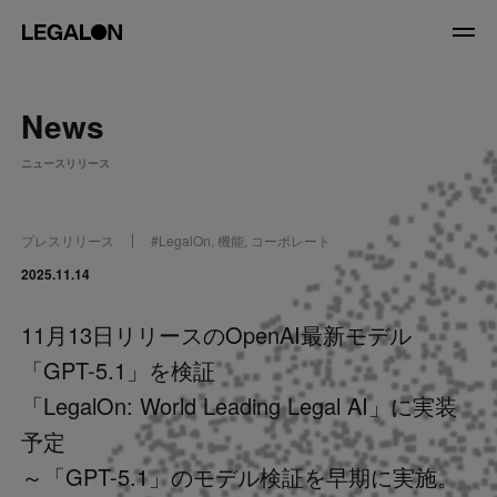
JP
/
EN
News
About
ニュースリリース
私たちについて
会社情報
役員紹介
プレスリリース
#
LegalOn
,
機能
,
コーポレート
Service
2025.11.14
11月13日リリースのOpenAI最新モデル
News
「GPT-5.1」を検証
Recruit
「LegalOn: World Leading Legal AI」に実装
予定
LegalOn Now
～「GPT-5.1」のモデル検証を早期に実施。