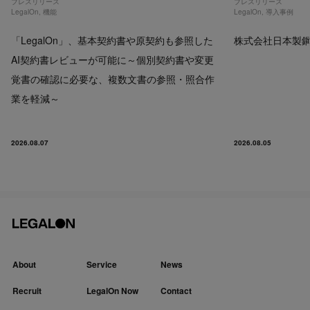
プレスリリース
プレスリリース
LegalOn
,
機能
LegalOn
,
導入事例
「LegalOn」、基本契約書や原契約も参照した
株式会社日本製鋼所
AI契約書レビューが可能に～個別契約書や変更
覚書の確認に必要な、複数文書の参照・照合作
業を軽減～
2026.08.07
2026.08.05
About
Service
News
Recruit
LegalOn Now
Contact