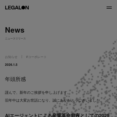
JP
/
EN
News
About
ニュースリリース
私たちについて
会社情報
役員紹介
お知らせ
#
コーポレート
Service
2026.1.5
年頭所感
News
謹んで、新年のご挨拶を申し上げます。
Recruit
旧年中は大変お世話になり、誠にありがとうございました。
LegalOn Now
AIエージェントによる産業革命前夜としての2025