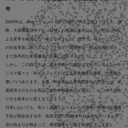
Contact
年
2025年は、AIエージェント元年との呼び声高く始まりました。実
US website
際、大規模言語モデル（LLM）の急速な進化により、社会はAIに
よる変革を確信した一年となりました。他方で、AIエージェント
の社会実装に関してはソフトウェア開発等の一部の領域を除き、
まだ抜本的な産業構造の変革には至りませんでした。
しかし、この静けさは「革命前夜」の静けさであり、見えないと
ころで着々と「AIエージェントによる産業構造の変革」の準備は
整いつつあります。今後、AIは単なる業務効率化の手段から、企
業経営そのものを再設計する中核技術へと進化し、ビジネスの在
り方を根本から変えるでしょう。
日本においても、長らく課題となっていた生産性の停滞や労働力
不足が顕在化する中、政府主導のDX推進や社会的なデジタル受
容の高まりが相まって、構造変革が一段と加速しています。