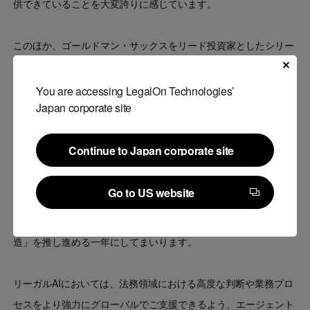
供できていることを大変誇りに感じています。
このほか、ゴールドマン・サックスをリード投資家としたシリー
ズEラウンドの実施、当社初のM&Aによる「Fides Technology」
のグループイン、子会社である「On Technologies」の設立な
You are accessing LegalOn Technologies’
Japan corporate site
ど、事業の成長と変革を推進する取り組みを絶え間なく実行して
まいりました。
Continue to Japan corporate site
2026年の挑戦 ― “専門性×AI”で更なる価値創造を
Continue to Japan corporate site
Go to US website
2026年のLegalOn Technologiesは、AIテクノロジーと専門性に
Go to US website
さらなる磨きをかけ、「専門性とAIの掛け合わせによる価値創
造」を推し進める一年にしてまいります。
リーガルAIにおいては、法務領域における高度な判断や業務プロ
セスをより強力にグローバルでご支援できるよう、エージェント