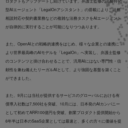
ロダクトもアップデートし続けています。弁護士監修の法務特化
型AIエージェント「LegalOnアシスタント」の搭載により、法務
相談対応や契約書業務などの複雑な法務タスクをAIエージェント
が自律的に実行することが可能になりつつあります。
また、OpenAIとの戦略的連携をはじめ、様々な企業との連携に
より世界最高峰のAIモデルを「LegalOn」へ実装し、弁護士監修
のコンテンツと掛け合わせることで、汎用AIにはない専門性・信
頼性を兼ね備えたリーガルAIとして、より強固な基盤を築くこと
ができました。
また、9月には当社が提供するサービスのグローバルにおける有
償導入社数は7,500社を突破、10月には、日本発のAIカンパニー
として初めてARR100億円を突破、創業プロダクト提供開始から
6年半は日本のSaaS企業としては最速と、多くの方々に価値を提