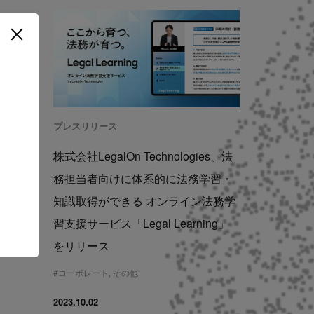
プレスリリース
es、 中
株式会社LegalOn Technologies、法
悩みを
務担当者向けに体系的に法務学習・
「ちょこ
知識取得ができる オンライン法務学
こ
習支援サービス「Legal Learning」
をリリース
#
コーポレート
,
その他
2023.10.02