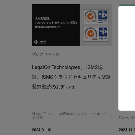
プレスリリース
プレスリ
LegalOn Technologies、 ISMS認
Legal
証、ISMSクラウドセキュリティ認証
約学習
登録継続のお知らせ
ォッチ
PV数
ンツ、
#
LegalForce
,
LegalForceキャビネ
,
コーポレート
,
その他
#
コーポ
2024.01.10
2023.11.