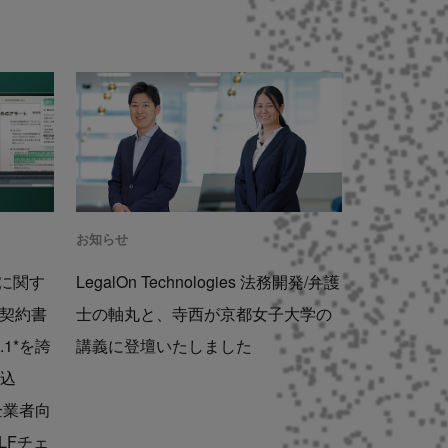
お知らせ
に関す
LegalOn Technologies 法務開発/弁護
 契約書
士の軸丸と、寺西が京都女子大学の
1*を誇
講義に登壇いたしました
税込
企業者向
LFチェ