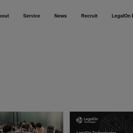
bout
Service
News
Recruit
LegalOn