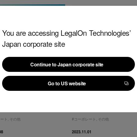
You are accessing LegalOn Technologies’
Japan corporate site
リース
プレスリリース
Continue to Japan corporate site
On Technologiesが運営する 契
株式会社LegalOn Technologi
Continue to Japan corporate site
を支援するメディア「契約ウ
小企業の社長が抱える様々な
Go to US website
」、月間100万PVを突破！ ～
解決するための新メディア 
Go to US website
の推移や編集部おすすめコンテ
っと弁護士Q&A（略称：ちょ
法改正カレンダーをご紹介～
弁）」をリリース
レート
,
その他
#
コーポレート
,
その他
08
2023.11.01