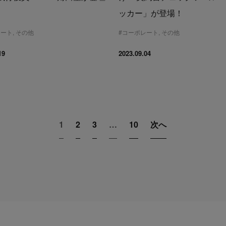
ッカー」が登場！
レート
,
その他
#
コーポレート
,
その他
19
2023.09.04
1
2
3
…
10
次へ