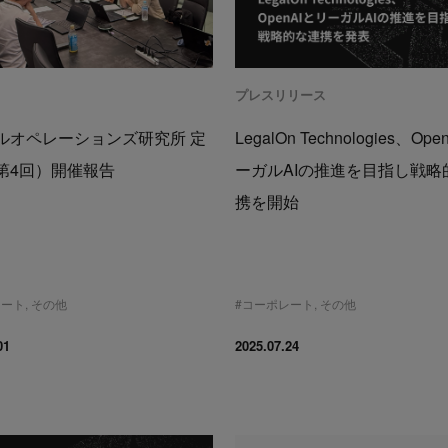
プレスリリース
ルオペレーションズ研究所 定
LegalOn Technologies、Op
第4回）開催報告
ーガルAIの推進を目指し戦略
携を開始
レート
,
その他
#
コーポレート
,
その他
01
2025.07.24