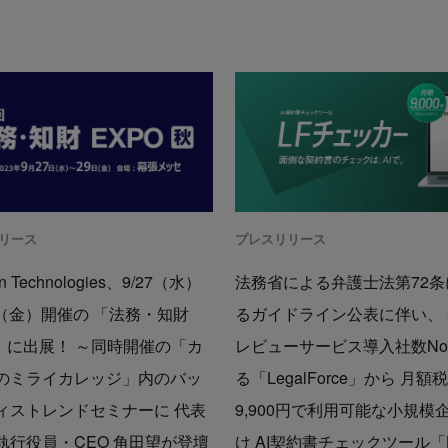
リース
プレスリリース
On Technologies、9/27（水）
法務省による弁護士法第72条
29（金）開催の 「法務・知財
るガイドライン公表に伴い、
O」に出展！ ～同時開催の「カ
レビューサービス導入社数No.
のミライカレッジ」内のバッ
る「LegalForce」から 月額
ィストレンドセミナーに 代表
9,900円で利用可能な小規模
執行役員・CEO 角田望が登壇
け AI契約書チェックツール「