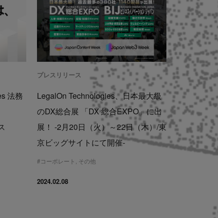
プレスリリース
es 法務
LegalOn Technologies、日本最大級
のDX総合展 「DX 総合EXPO」に出
ース
展！ -2月20日（火）～22日（木）/東
京ビッグサイトにて開催-
#
コーポレート
,
その他
2024.02.08