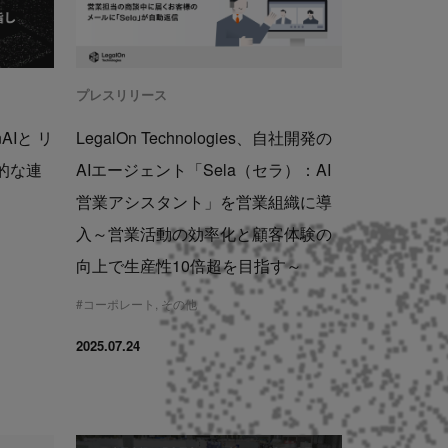
プレスリリース
enAIと リ
LegalOn Technologies、自社開発の
的な連
AIエージェント「Sela（セラ）：AI
営業アシスタント」を営業組織に導
入～営業活動の効率化と顧客体験の
向上で生産性10倍超を目指す～
#
コーポレート
,
その他
2025.07.24