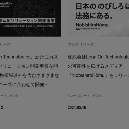
リース
プレスリリース
On Technologies、新たにカス
株式会社LegalOn Technologi
Iソリューション開発事業を開
の可能性を広げるメディア
法務領域以外を含むさまざまな
「NobishiroHômu」をリリ
ニーズに合わせて開発～
レート
,
その他
#
コーポレート
,
その他
12
2024.05.16