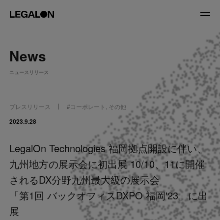
JP
/
EN
News
About
ニュースリリース
私たちについて
会社情報
役員紹介
プレスリリース
#
コーポレート
,
その他
Service
2023.9.28
LegalOn Technologies 福岡拠点開設に伴い、
News
九州地方の展示会に初出展 10/10、11に開催
Recruit
されるDX分野九州最大級の展示会
「第1回 バックオフィスDXPO 福岡'23」に出
LegalOn Now
展