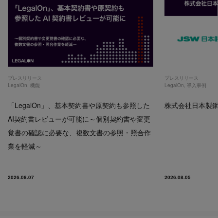
プレスリリース
プレスリリース
LegalOn
,
機能
LegalOn
,
導入事例
「LegalOn」、基本契約書や原契約も参照した
株式会社日本製鋼所
AI契約書レビューが可能に～個別契約書や変更
覚書の確認に必要な、複数文書の参照・照合作
業を軽減～
2026.08.07
2026.08.05