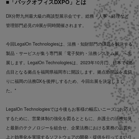
■「バックオフィスDXPO」とは
DX分野九州最大級の商談型展示会です。総務・人事・経理など
管理部門必見の9展が同時開催されます。
今回LegalOn Technologiesは、法務・知財部門の課題を解決する
製品・サービスが集う専門展「電子契約・法務システム展」へ出
展します。LegalOn Technologiesは、2023年10月に、日本で4拠
点目となる拠点を福岡県福岡市に開設します。拠点の開設を皮切
りに福岡の法務DXを後押しするため、今回出展を決定しまし
た。*
LegalOn Technologiesでは今後もお客様の幅広いニーズにお応え
するために、営業体制の強化を図るとともに、弁護士の法務知見
と最新のテクノロジーを組合せ、企業法務における業務の品質向
上と効率化を実現するソフトウェアの開発・提供を行ってまいり