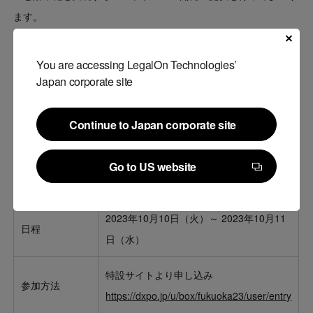
ます。
*プレスリリース
You are accessing LegalOn Technologies’
LegalOn Technologies、福岡拠点を新設 拠点開設を記念し、
Japan corporate site
「法務DXフェスタ in 福岡」を10月19日（木）に開催
Continue to Japan corporate site
・「第1回 バックオフィスDXPO 福岡’23」開催概
Continue to Japan corporate site
要
Go to US website
Go to US website
2023年10月10日（火）～ 2023年10月11
日程
日（水）
特設サイトより申し込み
参加方法
https://dxpo.jp/u/box/fukuoka23/user/entry