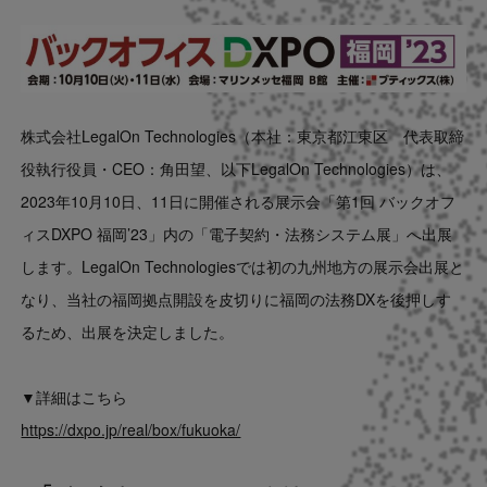
Contact
US website
株式会社LegalOn Technologies（本社：東京都江東区 代表取締
役執行役員・CEO：角田望、以下LegalOn Technologies）は、
2023年10月10日、11日に開催される展示会「第1回 バックオフ
ィスDXPO 福岡’23」内の「電子契約・法務システム展」へ出展
します。LegalOn Technologiesでは初の九州地方の展示会出展と
なり、当社の福岡拠点開設を皮切りに福岡の法務DXを後押しす
るため、出展を決定しました。
▼詳細はこちら
https://dxpo.jp/real/box/fukuoka/