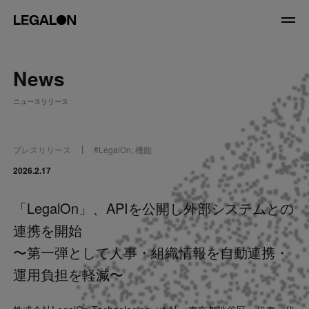
JP
/
EN
News
About
ニュースリリース
私たちについて
会社情報
役員紹介
プレスリリース
#
LegalOn
,
機能
Service
2026.2.17
「LegalOn」、APIを公開し外部システムとの
News
連携を開始
Recruit
〜第一弾として人事・組織情報を自動連携・
運用負担を軽減〜
LegalOn Now