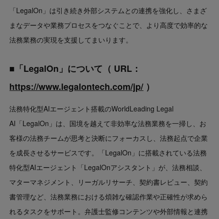
「LegalOn」は引き続き外部システムとの連携を強化し、さまざ
まなデータや業務プロセスをつなぐことで、より高度で効率的な
法務業務の実現を支援してまいります。
■「LegalOn」について
（ URL：
https://www.legalontech.com/jp/
）
法務特化型AIエージェント搭載のWorldLeading Legal
AI「LegalOn」は、国境を越えて非効率な法務業務を一掃し、お
客様の法務チームが思考と決断にフォーカスし、法務起点で企業
を成長させるサービスです。「LegalOn」に搭載されている法務
特化型AIエージェント「LegalOnアシスタント」が、法務相談、
マターマネジメント、リーガルリサーチ、契約書レビュー、契約
書管理など、法務業務における煩雑な確認作業や正確性が求めら
れるタスクをサポート。弁護士監修コンテンツや外部情報と連携