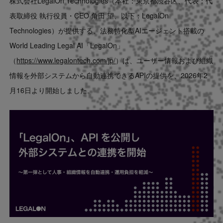
株式会社LegalOn Technologies（本社：東京都渋谷区、代表：代
Contact
表取締役 執行役員・CEO 角田 望、以下：LegalOn
Technologies）が提供する、法務特化型AIエージェント搭載の
US website
World Leading Legal AI「LegalOn」
（
https://www.legalontech.com/jp/
）は、ユーザー情報および組織
情報を外部システムから自動連携できるAPIの提供を、2026年2
月16日より開始しました。