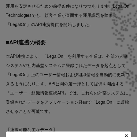
運用を安定させるための前提条件になりつつあります。LegalOn
Technologiesでも、顧客企業が直面する運用課題を踏まえ、
「LegalOn」のAPI連携提供を開始しました。
■API連携の概要
本API連携により、「LegalOn」を利用する企業は、外部の人事
システムや社内基盤システムに登録されたデータを起点として、
「LegalOn」上のユーザー情報および組織情報を自動的に更新で
きるようになります。API公開の第一弾として提供を開始する
「ユーザー・組織情報連携API」では、これらの外部システムに
登録されたデータをアプリケーション経由で「LegalOn」に反映
させることが可能です。
【連携可能な主なデータ】