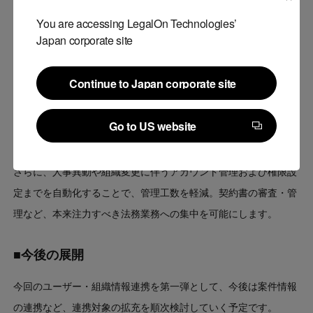
ユーザー情報
You are accessing LegalOn Technologies’
部署情報
Japan corporate site
部署情報の変更に伴うアクセス権限情報
Continue to Japan corporate site
本APIを活用したシステム間連携の構築により、入社・退社・異
Continue to Japan corporate site
動・組織変更といった人事イベント発生時の各種データ更新を自
Go to US website
動化します。これにより、更新漏れなどの運用ミスを未然に防
Go to US website
ぎ、セキュリティおよび内部統制の強化に貢献します。
さらに、人事異動や組織変更に伴うアカウント管理および権限設
定までを自動化することで、管理工数を軽減。契約書の審査・管
理など、本来注力すべき法務業務への集中を可能にします。
■今後の展開
今回のユーザー・組織情報連携を第一弾として、今後は案件情報
の連携など、連携対象の拡充を順次検討していく予定です。