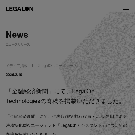
JP
/
EN
News
About
ニュースリリース
私たちについて
会社情報
役員紹介
メディア掲載
#
LegalOn
,
コーポレート
Service
2026.2.10
「金融経済新聞」にて、LegalOn
News
Technologiesの寄稿を掲載いただきました。
Recruit
「金融経済新聞」にて、代表取締役 執行役員・CEO 角田による
LegalOn Now
法務特化型AIエージェント「LegalOnアシスタント」についての
寄稿を掲載いただきました。