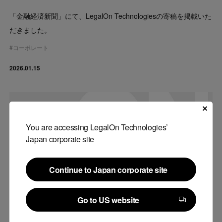
「金融経済新聞」にて、LegalOn Technologiesの寄稿を掲載いた
だきました。
#
コーポレート
2026.01.15
You are accessing LegalOn Technologies’
Japan corporate site
Continue to Japan corporate site
Continue to Japan corporate site
Go to US website
Go to US website
メディア掲載