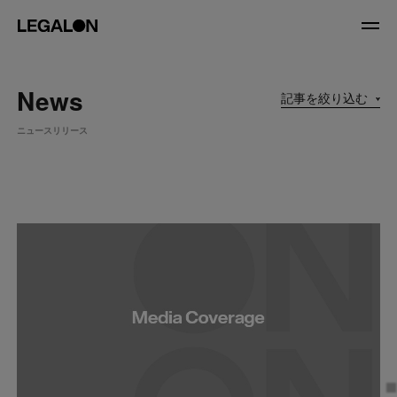
JP
/
EN
News
記事を絞り込む
About
ニュースリリース
私たちについて
会社情報
役員紹介
Service
News
Recruit
LegalOn Now