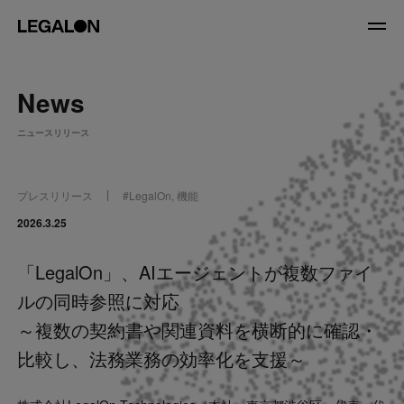
JP
/
EN
News
About
ニュースリリース
私たちについて
会社情報
役員紹介
プレスリリース
#
LegalOn
,
機能
Service
2026.3.25
「LegalOn」、AIエージェントが複数ファイ
News
ルの同時参照に対応
Recruit
～複数の契約書や関連資料を横断的に確認・
比較し、法務業務の効率化を支援～
LegalOn Now