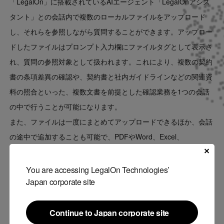
「LegalOn」に搭載されているAIエージェント「LegalOnアシス
タント」との会話内で複数のローカルファイルをアップロード
し、それらを参照しながら質問することができます。アップロー
ドしたファイルはプロンプト入力欄にファイルタグとして表示さ
れ、質問の参照対象として扱われます。これにより、複数の契約
書の条項差異の確認や、契約書と社内ガイドラインなどの関連資
料の照合といった、複数文書を前提とした確認業務を1つの会話
の中で行うことが可能になります。
また、ファイルは一度にまとめてアップロードできるほか、会話
の途中で追加することも可能で、PDFやWord、Excel、
PowerPointなどのファイル形式に対応しています。なお、特定の
ファイルを参照対象から除外したい場合は、ファイルタグを削除
You are accessing LegalOn Technologies’
Japan corporate site
することで質問範囲を調整できます。
「LegalOn」は今後も、法務業務における確認作業や情報整理を
支援する機能の開発を通じて、企業法務の効率化と意思決定の迅
Continue to Japan corporate site