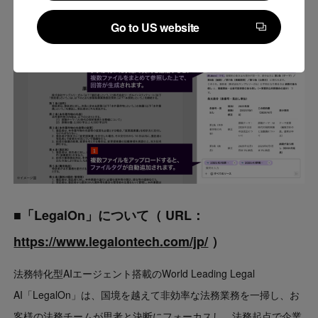
速化に貢献してまいります。
Continue to Japan corporate site
Go to US website
Go to US website
■「LegalOn」について
（ URL：
https://www.legalontech.com/jp/
）
法務特化型AIエージェント搭載のWorld Leading Legal
AI「LegalOn」は、国境を越えて非効率な法務業務を一掃し、お
客様の法務チームが思考と決断にフォーカスし、法務起点で企業