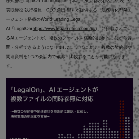
株式会社LegalOn Technologies（本社：東京都渋谷区、代表：代
Contact
表取締役 執行役員・CEO 角田 望）が提供する、法務特化型AIエ
ージェント搭載のWorld Leading Legal
US website
AI「LegalOn(
https://www.legalo ntech.com/jp/
)」に搭載されてい
るAIエージェントが、複数のファイルを横断的に参照しながら質
問・分析できるようになりました。これにより、複数の契約書や
関連資料を1つの会話内で確認・比較することが可能になりま
す。