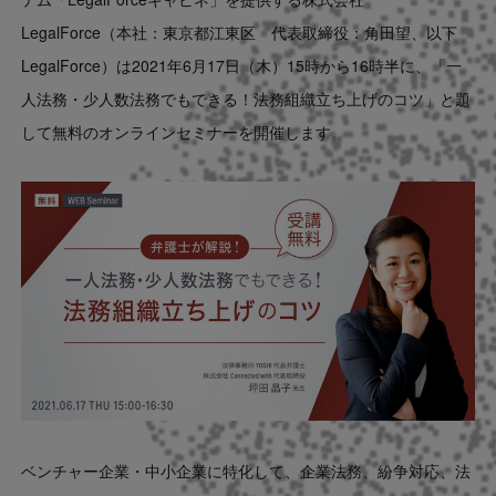
Contact
LegalForce（本社：東京都江東区 代表取締役：角田望、以下
LegalForce）は2021年6月17日（木）15時から16時半に、「一
US website
人法務・少人数法務でもできる！法務組織立ち上げのコツ」
と題
して無料のオンラインセミナーを開催します。
ベンチャー企業・中小企業に特化して、企業法務、紛争対応、法