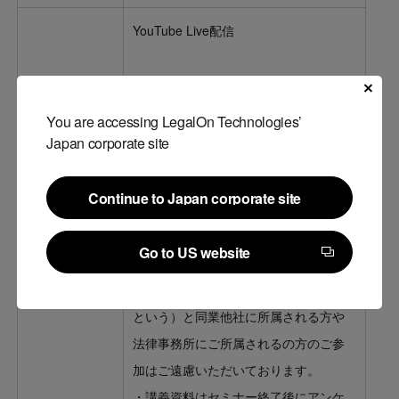
YouTube Live配信
お申込いただいた方へ、開催前日まで
に視聴用URLをメールにてご案内いた
You are accessing LegalOn Technologies’
視聴方法
します。前日正午までに案内メールが
Japan corporate site
届かない方はお手数ですが、株式会社
LegalForce セミナー事務局
Continue to Japan corporate site
（seminar@legalforce.co.jp）までお問
Continue to Japan corporate site
い合わせください。
Go to US website
Go to US website
・株式会社LegalForce（以下「当社」
という）と同業他社に所属される方や
法律事務所にご所属されるの方のご参
加はご遠慮いただいております。
・講義資料はセミナー終了後にアンケ