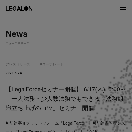
JP
/
EN
News
About
ニュースリリース
私たちについて
会社情報
役員紹介
プレスリリース
#
コーポレート
Service
2021.5.24
【LegalForceセミナー開催】 6/17(木)15:00～
News
「一人法務・少人数法務でもできる！法務組
Recruit
織立ち上げのコツ」セミナー開催
LegalOn Now
AI契約審査プラットフォーム「LegalForce」、AI契約書管理シス
テム「LegalForceキャビネ」を提供する株式会社