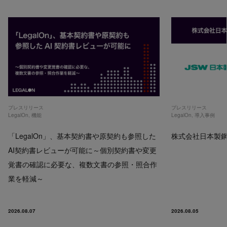
プレスリリース
プレスリリース
LegalOn
,
機能
LegalOn
,
導入事例
「LegalOn」、基本契約書や原契約も参照した
株式会社日本製鋼所
AI契約書レビューが可能に～個別契約書や変更
覚書の確認に必要な、複数文書の参照・照合作
業を軽減～
2026.08.07
2026.08.05