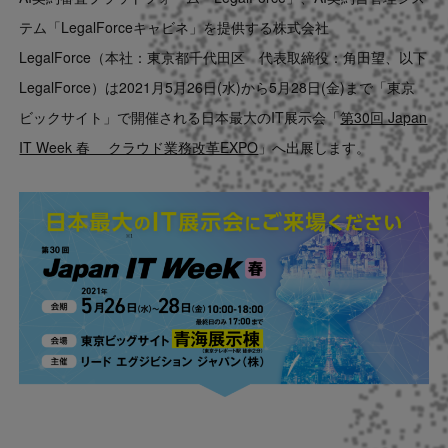
Contact
テム「LegalForceキャビネ」を提供する株式会社
LegalForce（本社：東京都千代田区 代表取締役：角田望、以下
US website
LegalForce）は2021月5月26日(水)から5月28日(金)まで「東京
ビックサイト」で開催される日本最大のIT展示会「
第30回 Japan
IT Week 春 クラウド業務改革EXPO
」へ出展します
。