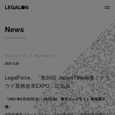
JP
/
EN
News
About
ニュースリリース
私たちについて
会社情報
役員紹介
プレスリリース
#
コーポレート
Service
2021.5.25
LegalForce、「第30回 JapanITWeek春 クラ
News
ウド業務改革EXPO」に出展
Recruit
「
2021年5月26日(水)～28日(金)
、
東京ビッグサイト 青海展示
LegalOn Now
棟
」
AI契約審査プラットフォーム「LegalForce」、AI契約書管理シス