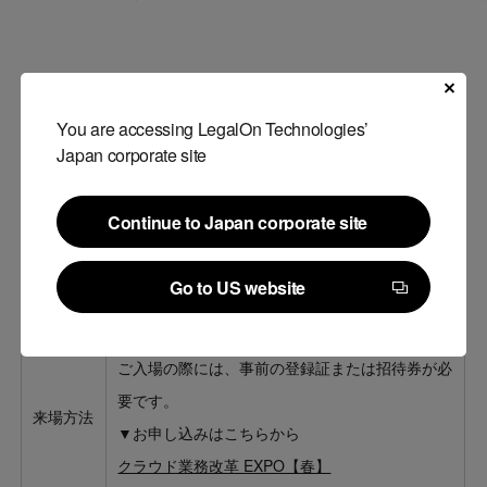
「展示会名」概要
You are accessing LegalOn Technologies’
Japan corporate site
展示会名
第30回 Japan IT Week 春 クラウド業務改革
称
EXPO
Continue to Japan corporate site
Continue to Japan corporate site
開催期間
2021年5月26日(水)～28日(金)
Go to US website
開催場所
東京ビックサイト
Go to US website
ご入場の際には、事前の登録証または招待券が必
要です。
来場方法
▼お申し込みはこちらから
クラウド業務改革 EXPO【春】