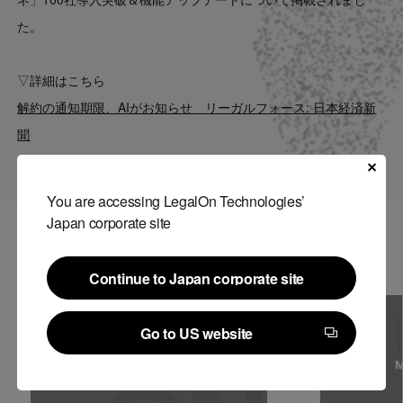
Contact
た。
US website
▽詳細はこちら
解約の通知期限、AIがお知らせ リーガルフォース: 日本経済新
聞
You are accessing LegalOn Technologies’
Japan corporate site
関連記事
Continue to Japan corporate site
Continue to Japan corporate site
Go to US website
Go to US website