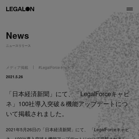
JP
/
EN
News
About
ニュースリリース
私たちについて
会社情報
役員紹介
メディア掲載
#
LegalForceキャビネ
Service
2021.5.26
「日本経済新聞」にて、「LegalForceキャビ
News
ネ」100社導入突破＆機能アップデートにつ
Recruit
いて掲載されました。
LegalOn Now
2021年5月26日の「日本経済新聞」にて、 「LegalForceキャビ
ネ」100社導入突破＆機能アップデートについて掲載されまし