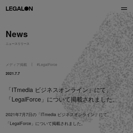
JP
/
EN
News
About
ニュースリリース
私たちについて
会社情報
役員紹介
メディア掲載
#
LegalForce
Service
2021.7.7
「ITmedia ビジネスオンライン」にて、
News
「LegalForce」について掲載されました。
Recruit
2021年7月7日の「ITmedia ビジネスオンライン」にて、
LegalOn Now
「LegalForce」について掲載されました。