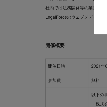
社内では法務開発等の業務を経
LegalForceのウェブメデ
開催概要
開催日時
2021年
参加費
無料
以下の
・株式会