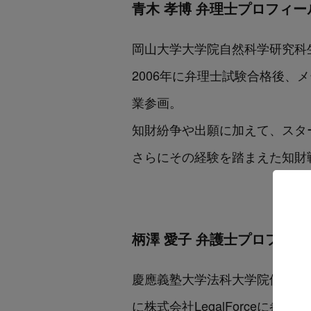
青木 孝博 弁理士プロフィー
岡山大学大学院自然科学研究科
2006年に弁理士試験合格後、
業参画。
知財紛争や出願に加えて、スタ
さらにその経験を踏まえた知財
柄澤 愛子 弁護士プロフィー
慶應義塾大学法科大学院修了。2
に株式会社LegalForceに参画。