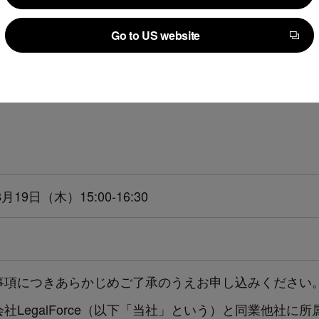
Continue to Japan corporate site
て、現在はマーケティングを担当する。
Go to US website
ィア「契約ウォッチ」の企画・執筆にも携わる。
Go to US website
8月19日（木）15:00-16:30
事項につきあらかじめご了承のうえお申し込みください
社LegalForce（以下「当社」という）と同業他社