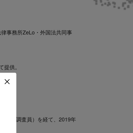
律事務所ZeLo・外国法共同事
。
て提供。
・判決調査員）を経て、2019年