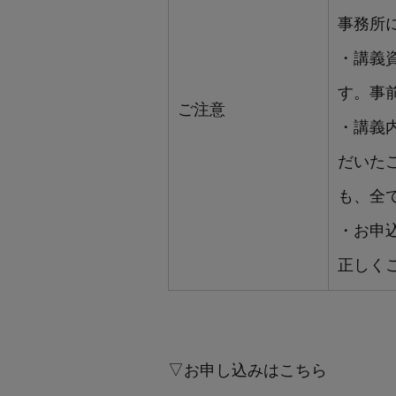
事務所
・講義
す。事
ご注意
・講義
だいた
も、全
・お申
正しく
▽お申し込みはこちら