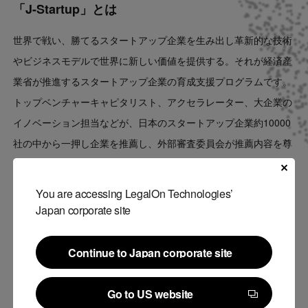
「J-Startup」とは
世界で戦い、勝てるスタートアップ企業を生み出し革新的な技術
やビジネスモデルで世界に新しい価値を提供する。それが経済産
業省が推進するスタートアップ企業の育成支援プログラムです。
トップベンチャーキャピタリスト、アクセラレーター、大企業の
イノベーション担当などが、日本のスタートアップ企業約10000
社の中から一押し企業を推薦し、外部審査委員会が推薦内容を尊
重しつつ企業をチェック。厳正な審査で選ばれた企業をJ-Startup
企業として選定します。
You are accessing LegalOn Technologies’
民間支援機関・NEDO（国立研究開発法人新エネルギー・産業技
Japan corporate site
術総合開発機構）・JETRO（独立行政法人日本貿易振興機
構）・経済産業省による事務局が中心となり、「J-Startup企業」
Continue to Japan corporate site
とサポーター、政府機関を結びつけ、タイムリーかつスピーディ
Continue to Japan corporate site
な支援を実現します。
Go to US website