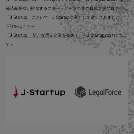
Contact
経済産業省が推進するスタートアップ企業の育成支援プログラム
「J-Startup」において、J-Startup企業として選出されました。
US website
▽詳細はこちら
「J-Startup」 新たな選定企業を発表！ ～J-Startup2021につい
て～