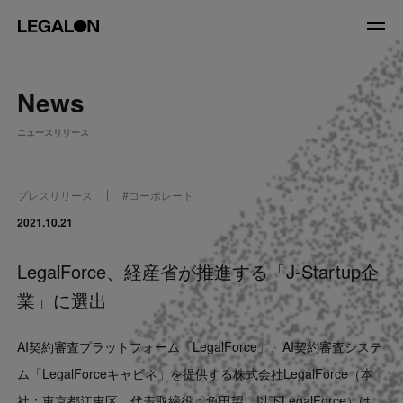
JP
/
EN
News
About
ニュースリリース
私たちについて
会社情報
役員紹介
プレスリリース
#
コーポレート
Service
2021.10.21
LegalForce、経産省が推進する「J-Startup企
News
業」に選出
Recruit
AI契約審査プラットフォーム「LegalForce」、AI契約審査システ
LegalOn Now
ム「LegalForceキャビネ」を提供する株式会社LegalForce（本
社：東京都江東区 代表取締役：角田望、以下LegalForce）は、