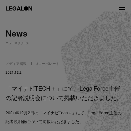
JP
/
EN
News
About
ニュースリリース
私たちについて
会社情報
役員紹介
メディア掲載
#
コーポレート
Service
2021.12.2
「マイナビTECH＋」にて、LegalForce主催
News
の記者説明会について掲載いただきました。
Recruit
2021年12月2日の「マイナビTech＋」にて、LegalForce主催の
LegalOn Now
記者説明会について掲載いただきました。