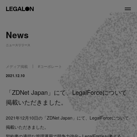
JP
/
EN
News
About
ニュースリリース
私たちについて
会社情報
役員紹介
メディア掲載
#
コーポレート
Service
2021.12.10
「ZDNet Japan」にて、LegalForceについて
News
掲載いただきました。
Recruit
2021年12月10日の「ZDNet Japan」にて、LegalForceについて
LegalOn Now
掲載いただきました。
契約書の適切な管理運用で競争力強化– LegalForceが考える