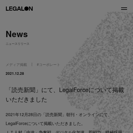
JP
/
EN
News
About
ニュースリリース
私たちについて
会社情報
役員紹介
メディア掲載
#
コーポレート
Service
2021.12.28
「読売新聞」にて、LegalForceについて掲載
News
いただきました
Recruit
2021年12月28日の「読売新聞」朝刊・オンラインにて、
LegalOn Now
LegalForceについて掲載いただきました。
ＩＴ人材「中途」争奪戦…デジタル化加速 即戦力 積極採用