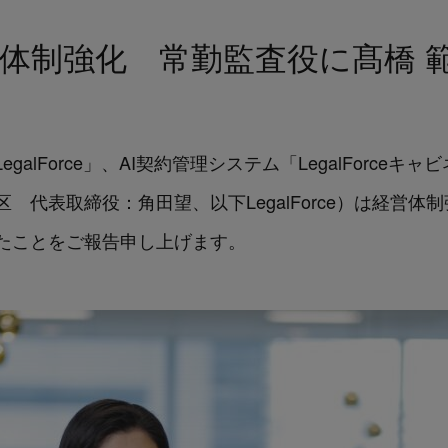
e 経営体制強化 常勤監査役に髙橋
galForce」、AI契約管理システム「LegalForce
江東区 代表取締役：角田望、以下LegalForce）は経営
たことをご報告申し上げます。