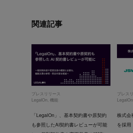
関連記事
プレスリリース
プレス
LegalOn
,
機能
LegalO
「LegalOn」、基本契約書や原契約
株式会社
も参照したAI契約書レビューが可能
を採用