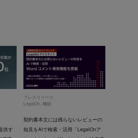
プレスリリース
LegalOn
,
機能
契約書本文には残らないレビューの
で提供す
知見をAIで検索・活用「LegalOnア