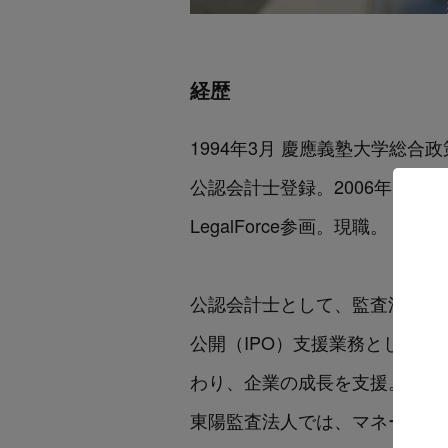
経歴
1994年3月 慶應義塾大学総
公認会計士登録。2006年1月よ
LegalForce参画。現職。
公認会計士として、監査法人ト
公開（IPO）支援業務として、
わり、企業の成長を支援。
東陽監査法人では、マネージャ