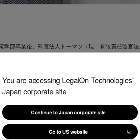
合政策学部卒業後、監査法人トーマツ（現：有限責任監査法人
り東陽監査法人を経て、2019年10月株式会社ノハナ監査
You are accessing LegalOn Technologies’
Japan corporate site
ーマツにて製造業や商社、小売業などの会計監査及び内
IPOに必要な内部統制構築支援、決算早期化、リスク管
Continue to Japan corporate site
Continue to Japan corporate site
ーとして金融監査部門の立ち上げに参画し、銀行業、証
Go to US website