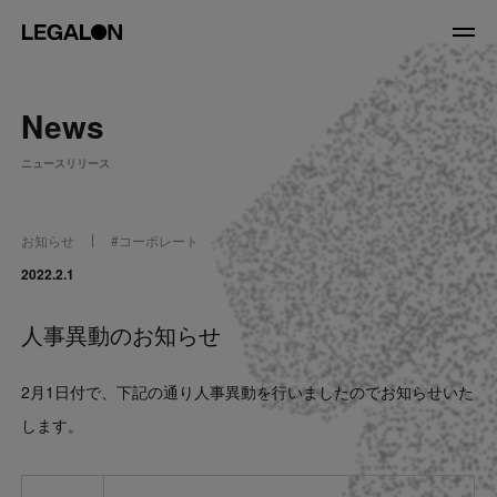
JP
/
EN
News
About
ニュースリリース
私たちについて
会社情報
役員紹介
お知らせ
#
コーポレート
Service
2022.2.1
人事異動のお知らせ
News
2月1日付で、下記の通り人事異動を行いましたのでお知らせいた
Recruit
します。
LegalOn Now