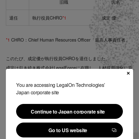
旧職
氏名
Contact
退任
執行役員CHRO
*1
成定 優
US website
*1
CHRO：Chief Human Resources Officer「最高人事責任者」
このたび、成定優が執行役員CHROを退任しました。
成定は引き続き株式会社LegalForceに在職し、人材採用強化に貢
献してまいります。
You are accessing LegalOn Technologies’
Japan corporate site
Continue to Japan corporate site
関連記事
Continue to Japan corporate site
Go to US website