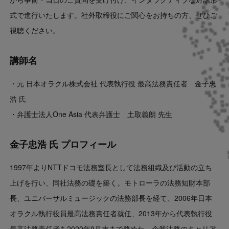
式で進行いたします。社外取締役にご関心をお持ちの方、ぜひご
視聴ください。
講師名
・元 日本オラクル株式会社 代表執行役 最高法務責任者 金子忠
浩 氏
・弁護士法人One Asia 代表弁護士 土取義朗 先生
金子忠浩 氏 プロフィール
1997年よりNTTドコモ法務室長として法務組織及び活動の立ち
上げを行い、同社法務の礎を築く。モトローラの法務知財本部
長、ユニバーサルミュージックの法務部長を経て、2006年日本
オラクル執行役員最高法務責任者就任、2013年から代表執行役
最高法務責任者を2020年9月末まで務めた。企業法務のキャリア