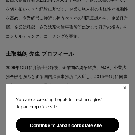
を切り拓いてきた経験に基づく、企業法務人材の多様性と流動性
を高め、企業経営に接近し担うべきとの問題意識から、企業経営
層、企業法務部、企業法系法律事務所等に対して経営の視点から
コンサルティング、コーチングを実施。
土取義朗 先生 プロフィール
2009年12月に弁護士登録後、企業間の紛争解決、M&A、企業法
務全般を強みとする国内法律事務所に入所し、2015年4月に同事
務所のパートナーに昇格。その後、2017年8月にOneAsia
Lawyersの東京オフィスのパートナーとして参画。現在は、国内
You are accessing LegalOn Technologies’
の上場企業からスタートアップまで幅広いクライアントを対象と
Japan corporate site
して、訴訟等の紛争解決・M&A、IPO支援、コーポレート、知
財、労務などの企業法務全般を取り扱っている。また、対象業種
Continue to Japan corporate site
についても、エネルギー、金融、メーカー、商社、IT、不動産と
Continue to Japan corporate site