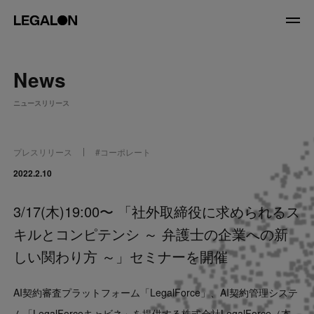
JP
/
EN
News
About
ニュースリリース
私たちについて
会社情報
役員紹介
プレスリリース
#
コーポレート
Service
2022.2.10
3/17(木)19:00〜 「社外取締役に求められるス
News
キルとコンピテンシ ～ 弁護士の企業への新
Recruit
しい関わり方 ～」セミナーを開催
LegalOn Now
AI契約審査プラットフォーム「LegalForce」、AI契約管理システ
ム「LegalForceキャビネ」を提供する株式会社LegalForce（本