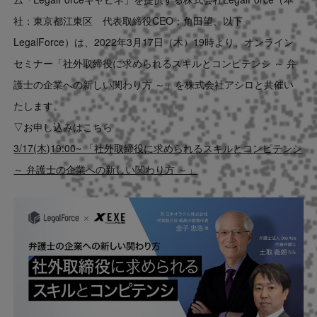
Contact
社：東京都江東区 代表取締役CEO：角田望、以下
LegalForce）は、2022年3月17日（木）19時より、オンライン
US website
セミナー「社外取締役に求められるスキルとコンピテンシ ～ 弁
護士の企業への新しい関わり方 ～」を株式会社アシロと共催い
たします。
▽お申し込みはこちら
3/17(木)19:00~ 「社外取締役に求められるスキルとコンピテンシ
～ 弁護士の企業への新しい関わり方 ～」