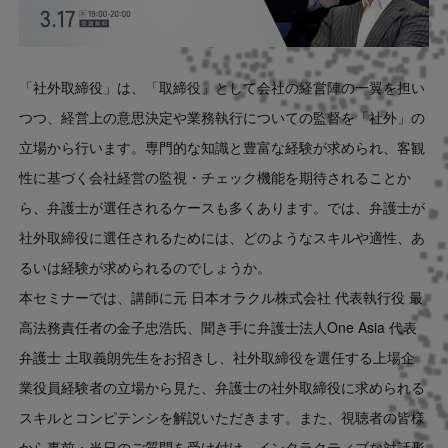
「社外取締役」は、「取締役」として会社の経営陣の一翼を担い
つつ、経営上の意思決定や業務執行についての監督を「社外」の
立場から行います。専門的な知識と豊富な経験が求められ、客観
性に基づく会社経営の監視・チェック機能を期待されることか
ら、弁護士が選任されるケースも多くあります。では、弁護士が
社外取締役に選任されるためには、どのようなスキルや適性、あ
るいは経験が求められるのでしょうか。
本セミナーでは、講師に元 日本オラクル株式会社 代表執行役 最
高法務責任者の金子忠浩氏、聞き手に弁護士法人One Asia 代表
弁護士 土取義朗先生をお招きし、社外取締役を選任する上場企
業役員経験者の立場から見た、弁護士の社外取締役に求められる
スキルとコンピテンシを解説いただきます。また、視聴者の皆様
から事前・当日のご質問を受け付け、インタラクティブな対話形