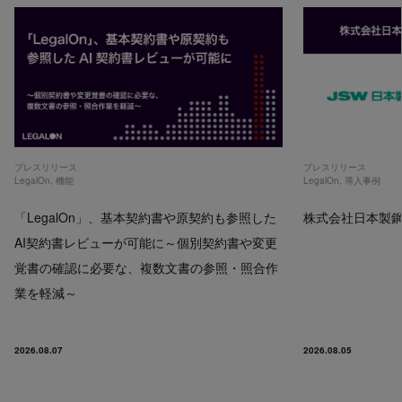
プレスリリース
プレスリリース
LegalOn
,
機能
LegalOn
,
導入事例
「LegalOn」、基本契約書や原契約も参照した
株式会社日本製鋼所
AI契約書レビューが可能に～個別契約書や変更
覚書の確認に必要な、複数文書の参照・照合作
業を軽減～
2026.08.07
2026.08.05