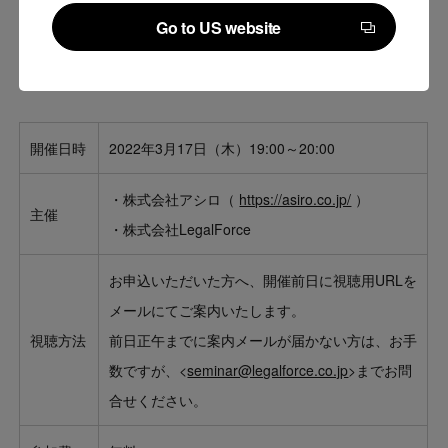
幅広い業種に対応可能。
Go to US website
Go to US website
開催概要
開催日時
2022年3月17日（木）19:00～20:00
・株式会社アシロ（
https://asiro.co.jp/
）
主催
・株式会社LegalForce
お申込いただいた方へ、開催前日に視聴用URLを
メールにてご案内いたします。
視聴方法
前日正午までに案内メールが届かない方は、お手
数ですが、<
seminar@legalforce.co.jp
>までお問
合せください。