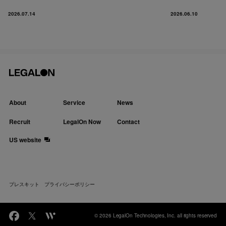
2026.07.14
2026.06.10
About
Service
News
Recruit
LegalOn Now
Contact
US website
プレスキット
プライバシーポリシー
© 2026 LegalOn Technologies, Inc. all rights reserved