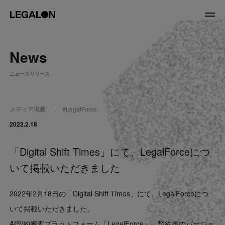
JP
/
EN
News
About
ニュースリリース
私たちについて
会社情報
役員紹介
メディア掲載
#
LegalForce
Service
2022.2.18
「Digital Shift Times」にて、LegalForceにつ
News
いて掲載いただきました
Recruit
2022年2月18日の「Digital Shift Times」にて、LegalForceにつ
LegalOn Now
いて掲載いただきました。
AI契約審査プラットフォーム「LegalForce」、契約書のバージョ