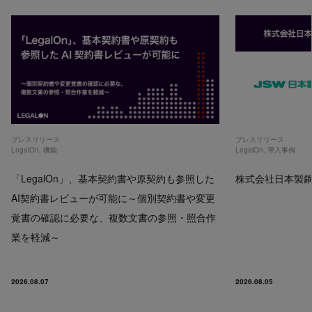
プレスリリース
プレスリリース
LegalOn
,
機能
LegalOn
,
導入事例
「LegalOn」、基本契約書や原契約も参照した
株式会社日本製鋼所
AI契約書レビューが可能に～個別契約書や変更
覚書の確認に必要な、複数文書の参照・照合作
業を軽減～
2026.08.07
2026.08.05