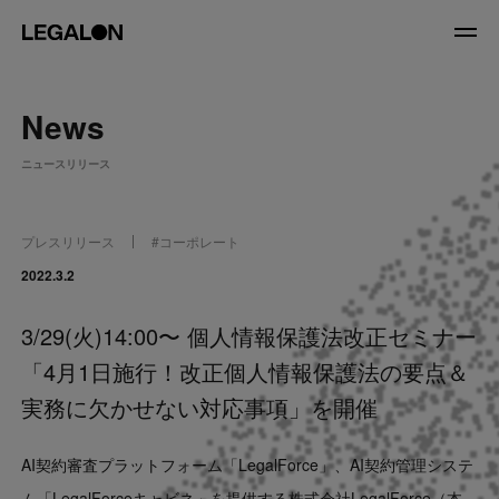
JP
/
EN
News
About
ニュースリリース
私たちについて
会社情報
役員紹介
プレスリリース
#
コーポレート
Service
2022.3.2
3/29(火)14:00〜 個人情報保護法改正セミナー
News
「4月1日施行！改正個人情報保護法の要点＆
Recruit
実務に欠かせない対応事項」を開催
LegalOn Now
AI契約審査プラットフォーム「LegalForce」、AI契約管理システ
ム「LegalForceキャビネ」を提供する株式会社LegalForce（本