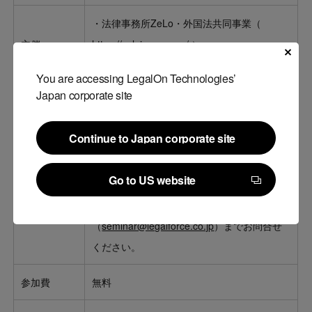
・法律事務所ZeLo・外国法共同事業（
主催
https://zelojapan.com/
）
・株式会社LegalForce
You are accessing LegalOn Technologies’
Japan corporate site
Zoomでのオンライン配信
※視聴方法につきましては、お申込いただい
Continue to Japan corporate site
た方へ開催前日までに視聴用URLをメールに
Continue to Japan corporate site
てご案内いたします。前日正午までにご案内
視聴方法
Go to US website
メールが届かない方は、お手数ですが、
Go to US website
LegalForceセミナー事務局
（
seminar@legalforce.co.jp
）までお問合せ
ください。
参加費
無料