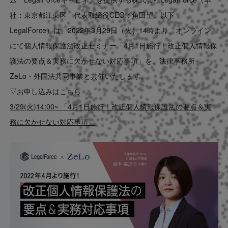
Contact
社：東京都江東区 代表取締役CEO：角田望、以下
LegalForce）は、2022年3月29日（火）14時より、オンライン
US website
にて個人情報保護法改正セミナー「4月1日施行！改正個人情報保
護法の要点＆実務に欠かせない対応事項」を、法律事務所
ZeLo・外国法共同事業と共催いたします。
▽お申し込みはこちら
3/29(火)14:00~ 「4月1日施行！改正個人情報保護法の要点＆実
務に欠かせない対応事項」